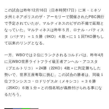
この試合は昨年12月16日（日本時間17日）に米・ミネソ
タ州ミネアポリスのザ・アーモリーで開催されたPBC興行
で予定されていたが、マルティネスのビザの不備で延期と
なっていた。マルティネスは昨年５月、ロナル・バティス
タ（パナマ）＝１５勝（9KO）４敗＝に１１回TKO勝ちし
て以来のリングとなる。
一方、WBOでは２位にランクされるコルドバは、昨年4月
に元WBO世界ライトフライ級王者アンヘル・アコスタ
（プエルトリコ）＝24勝（22KO）4敗＝に判定勝ちした
勢いで、世界王座奪取に挑む。この試合の勝者は、同級１
位フランシスコ・ロドリゲスJr（メキシコ）＝３６勝
（25KO）６敗１分＝との指名戦が義務付けられる事にな
るだろう。