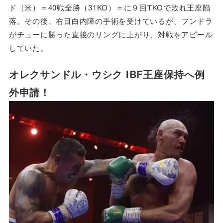
ド（米）＝40戦全勝（31KO）＝に９回TKOで敗れ王座陥
落。その後、右目白内障の手術を受けているが、フンドラ
がチューに勝った直後のリングに上がり、対戦をアピール
していた。
オレクサンドル・ウシク IBF王座保持へ例
外申請！