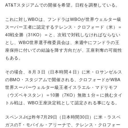
AT&Tスタジアムでの開催を希望。日程を調整している。
これに対しWBOは、フンドラはWBOが世界ウェルター級
スーパー王者に認定するテレンス・クロフォード（米）＝
40戦全勝（31KO）＝と、次戦で対戦しなければならない
とし、WBO世界選手権委員会は、来週中にフンドラの王
座保持に付いての結論を降す方向だが、王座剥奪の可能性
もある。
その場合、８月３日（日本時間４日）に米・ロサンゼルス
のBMO・スタジアムで開催される、クロフォードがWBA
世界スーパーウェルター級王者イスラエル・マドリモフ
（ウズベキスタン）＝10勝（7KO）無敗１分＝に挑むタイ
トル戦は、WBO王座決定戦として認定される事になる。
スペンスJrは昨年7月29日（日本時間30日）に米・ラスベ
ガスのT・モバイル・アリーナで、テレンス・クロフォー