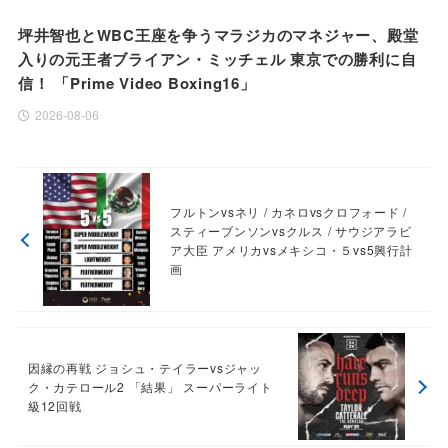
坪井智也とWBC王座を争うマラジカのマネジャー、殿堂
入りの元王者ブライアン・ミッチェル 東京での勝利に自
信！ 「Prime Video Boxing16」
2026-08-06
フルトンvsネリ / カネロvsクロフォード /
スティーブンソンvsクルス / サウジアラビ
ア大臣 アメリカvsメキシコ・５vs5興行計
画
因縁の再戦 ジョシュ・テイラーvsジャッ
ク・カテロール2 「結果」 スーパーライト
級12回戦