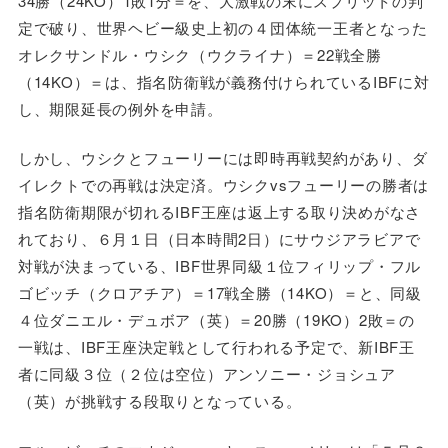
34勝（24KO）1敗1分＝を、大激戦の末にスプリットの判
定で破り、世界ヘビー級史上初の４団体統一王者となった
オレクサンドル・ウシク（ウクライナ）＝22戦全勝
（14KO）＝は、指名防衛戦が義務付けられているIBFに対
し、期限延長の例外を申請。
しかし、ウシクとフューリーには即時再戦契約があり、ダ
イレクトでの再戦は決定済。ウシクvsフューリーの勝者は
指名防衛期限が切れるIBF王座は返上する取り決めがなさ
れており、６月１日（日本時間2日）にサウジアラビアで
対戦が決まっている、IBF世界同級１位フィリップ・フル
ゴビッチ（クロアチア）＝17戦全勝（14KO）＝と、同級
４位ダニエル・デュボア（英）＝20勝（19KO）2敗＝の
一戦は、IBF王座決定戦として行われる予定で、新IBF王
者に同級３位（２位は空位）アンソニー・ジョシュア
（英）が挑戦する段取りとなっている。