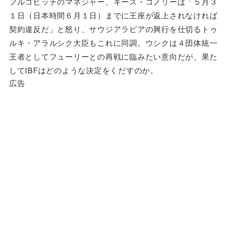
フルコビッチのマネジャー、キース・コノリーは「５月３
１日（日本時間６月１日）までに王座が返上されなければ
契約違反だ」と怒り、サウジアラビアの興行を仕切るトゥ
ルキ・アラルシク大臣もこれに同調。ウシクは４団体統一
王者としてフューリーとの再戦に臨みたい意向だが、果た
してIBFはどのような決定をくだすのか。
広告