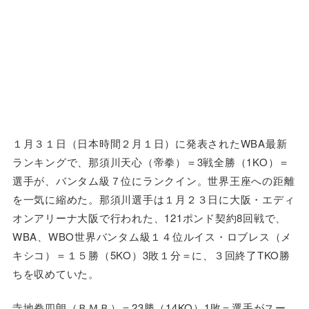
１月３１日（日本時間２月１日）に発表されたWBA最新
ランキングで、那須川天心（帝拳）＝3戦全勝（1KO）＝
選手が、バンタム級７位にランクイン。世界王座への距離
を一気に縮めた。那須川選手は１月２３日に大阪・エディ
オンアリーナ大阪で行われた、121ポンド契約8回戦で、
WBA、WBO世界バンタム級１４位ルイス・ロブレス（メ
キシコ）＝１５勝（5KO）3敗１分＝に、３回終了TKO勝
ちを収めていた。
寺地拳四朗（ＢＭＢ）＝23勝（14KO）1敗＝選手がスー