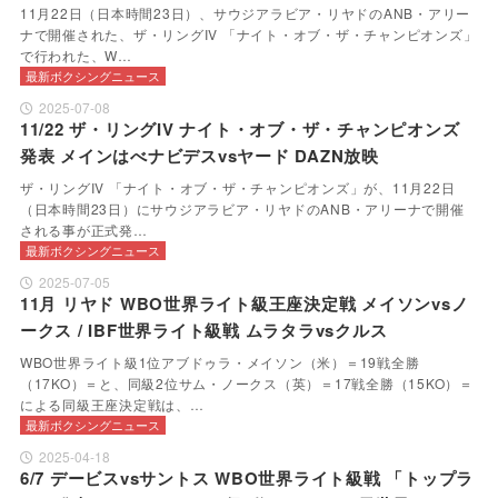
11月22日（日本時間23日）、サウジアラビア・リヤドのANB・アリー
ナで開催された、ザ・リングIV 「ナイト・オブ・ザ・チャンピオンズ」
で行われた、W…
最新ボクシングニュース
2025-07-08
11/22 ザ・リングIV ナイト・オブ・ザ・チャンピオンズ
発表 メインはべナビデスvsヤード DAZN放映
ザ・リングIV 「ナイト・オブ・ザ・チャンピオンズ」が、11月22日
（日本時間23日）にサウジアラビア・リヤドのANB・アリーナで開催
される事が正式発…
最新ボクシングニュース
2025-07-05
11月 リヤド WBO世界ライト級王座決定戦 メイソンvsノ
ークス / IBF世界ライト級戦 ムラタラvsクルス
WBO世界ライト級1位アブドゥラ・メイソン（米）＝19戦全勝
（17KO）＝と、同級2位サム・ノークス（英）＝17戦全勝（15KO）＝
による同級王座決定戦は、…
最新ボクシングニュース
2025-04-18
6/7 デービスvsサントス WBO世界ライト級戦 「トップラ