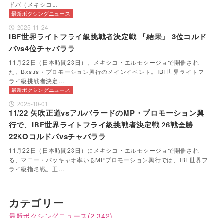
ドバ（メキシコ…
最新ボクシングニュース
2025-11-24
IBF世界ライトフライ級挑戦者決定戦 「結果」 3位コルド
バvs4位チャバララ
11月22日（日本時間23日）、メキシコ・エルモシージョで開催され
た、Bxstrs・プロモーション興行のメインイベント。IBF世界ライトフ
ライ級挑戦者決定…
最新ボクシングニュース
2025-10-01
11/22 矢吹正道vsアルバラードのMP・プロモーション興
行で、IBF世界ライトフライ級挑戦者決定戦 26戦全勝
22KOコルドバvsチャバララ
11月22日（日本時間23日）にメキシコ・エルモシージョで開催され
る、マニー・パッキャオ率いるMPプロモーション興行では、IBF世界フ
ライ級指名戦。王…
カテゴリー
最新ボクシングニュース
(2,342)