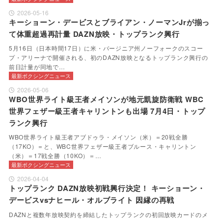
2026-05-16
キーショーン・デービスとブライアン・ノーマンJrが揃っ
て体重超過再計量 DAZN放映・トップランク興行
5月16日（日本時間17日）に米・バージニア州ノーフォークのスコー
プ・アリーナで開催される、初のDAZN放映となるトップランク興行の
前日計量が同地で…
最新ボクシングニュース
2026-05-06
WBO世界ライト級王者メイソンが地元凱旋防衛戦 WBC
世界フェザー級王者キャリントンも出場 7月4日・トップ
ランク興行
WBO世界ライト級王者アブドゥラ・メイソン（米）＝20戦全勝
（17KO）＝と、WBC世界フェザー級王者ブルース・キャリントン
（米）＝17戦全勝（10KO）＝…
最新ボクシングニュース
2026-04-04
トップランク DAZN放映初戦興行決定！ キーショーン・
デービスvsナヒール・オルブライト 因縁の再戦
DAZNと複数年放映契約を締結したトップランクの初回放映カードのメ