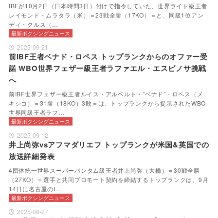
IBFが10月2日（日本時間3日）付けで指令していた、世界ライト級王者
レイモンド・ムラタラ（米）＝23戦全勝（17KO）＝と、同級1位アン
ディ・クルス（…
最新ボクシングニュース
2025-09-21
前IBF王者ベナド・ロペス トップランクからのオファー受
諾 WBO世界フェザー級王者ラファエル・エスピノサ挑戦
へ
前IBF世界フェザー級王者ルイス・アルベルト・”ベナド”・ロペス（メ
キシコ）＝31勝（18KO）3敗＝は、トップランクから提示されたWBO
世界同級王者ラフ…
最新ボクシングニュース
2025-09-12
井上尚弥vsアフマダリエフ トップランクが米国&英国での
放送詳細発表
4団体統一世界スーパーバンタム級王者井上尚弥（大橋）＝30戦全勝
（27KO）＝選手と共同プロモート契約を締結するトップランクは、9月
14日に名古屋のI…
最新ボクシングニュース
2025-08-27