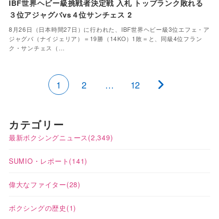
IBF世界ヘビー級挑戦者決定戦 入札 トップランク敗れる
３位アジャグバvs４位サンチェス 2
8月26日（日本時間27日）に行われた、IBF世界ヘビー級3位エフェ・ア
ジャグバ（ナイジェリア）＝19勝（14KO）1敗＝と、同級4位フラン
ク・サンチェス（…
1
2
…
12
カテゴリー
最新ボクシングニュース
(2,349)
SUMIO・レポート
(141)
偉大なファイター
(28)
ボクシングの歴史
(1)