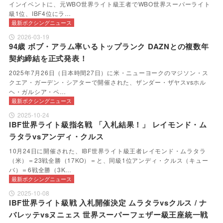
インイベントに、元WBO世界ライト級王者でWBO世界スーパーライト
級1位、IBF4位にラ…
最新ボクシングニュース
2026-03-19
94歳 ボブ・アラム率いるトップランク DAZNとの複数年
契約締結を正式発表！
2025年7月26日（日本時間27日）に米・ニューヨークのマジソン・ス
クエア・ガーデン・シアターで開催された、ザンダー・ザヤスvsホル
ヘ・ガルシア・ペ…
最新ボクシングニュース
2025-10-24
IBF世界ライト級指名戦 「入札結果！」 レイモンド・ム
ラタラvsアンディ・クルス
10月24日に開催された、IBF世界ライト級王者レイモンド・ムラタラ
（米）＝23戦全勝（17KO）＝と、同級1位アンディ・クルス（キュー
バ）＝6戦全勝（3K…
最新ボクシングニュース
2025-10-08
IBF世界ライト級戦 入札開催決定 ムラタラvsクルス / ナ
バレッテvsヌニェス 世界スーパーフェザー級王座統一戦