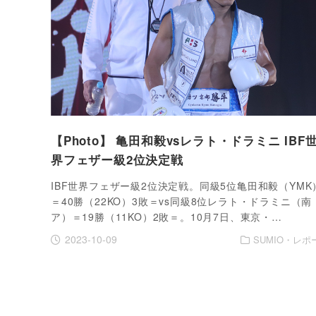
【Photo】 亀田和毅vsレラト・ドラミニ IBF
界フェザー級2位決定戦
IBF世界フェザー級2位決定戦。同級5位亀田和毅（YMK
＝40勝（22KO）3敗＝vs同級8位レラト・ドラミニ（南
ア）＝19勝（11KO）2敗＝。10月7日、東京・…
2023-10-09
SUMIO・レポ