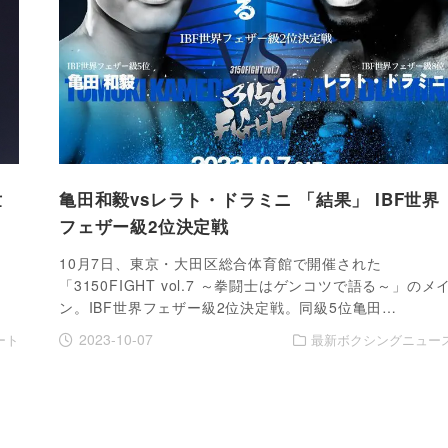
世
亀田和毅vsレラト・ドラミニ 「結果」 IBF世界
フェザー級2位決定戦
）
10月7日、東京・大田区総合体育館で開催された
「3150FIGHT vol.7 ～拳闘士はゲンコツで語る～」のメ
ン。IBF世界フェザー級2位決定戦。同級5位亀田…
2023-10-07
ート
最新ボクシングニュー