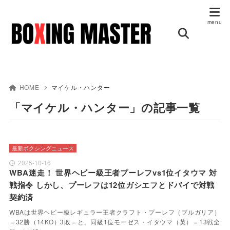
HOME
マイケル・ハンター
「マイケル・ハンター」の記事一覧
最新ボクシングニュース
2025-10-16
WBA迷走！ 世界ヘビー級王者プーレフvs1位イタウマ 対
戦指令 しかし、プーレフは12位ガシエフとドバイで対戦
契約済
WBAは世界ヘビー級レギュラー王者クラフト・プーレフ（ブルガリア）
＝32勝（14KO）3敗＝と、同級1位モーゼス・イタウマ（英）＝13戦全