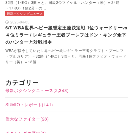
32勝（14KO）3敗＝と、同級2位マイケル・ハンター（米）＝24勝
（17KO）1敗2分＝の…
最新ボクシングニュース
2025-04-05
6/7 WBA世界ヘビー級暫定王座決定戦 1位ウォードリーvs
４位ミラー / レギュラー王者プーレフはドン・キング傘下
のハンターと対戦指令
WBAが指令していた世界ヘビー級レギュラー王者クラフト・プーレフ
（ブルガリア）＝32勝（14KO）3敗＝と、同級1位ファビオ・ウォード
リー（英）＝18勝…
カテゴリー
最新ボクシングニュース
(2,343)
SUMIO・レポート
(141)
偉大なファイター
(28)
ボクシングの歴史
(1)