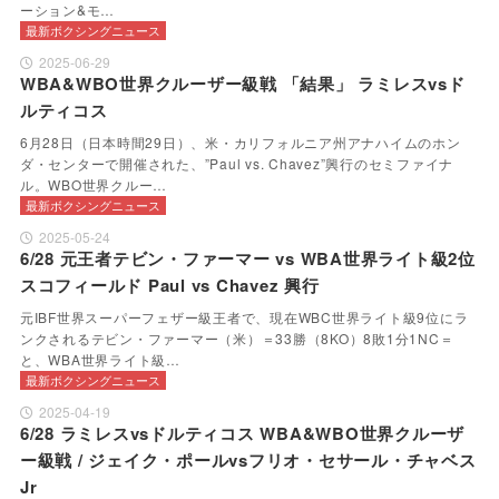
ーション&モ…
最新ボクシングニュース
2025-06-29
WBA&WBO世界クルーザー級戦 「結果」 ラミレスvsド
ルティコス
6月28日（日本時間29日）、米・カリフォルニア州アナハイムのホン
ダ・センターで開催された、”Paul vs. Chavez”興行のセミファイナ
ル。WBO世界クルー…
最新ボクシングニュース
2025-05-24
6/28 元王者テビン・ファーマー vs WBA世界ライト級2位
スコフィールド Paul vs Chavez 興行
元IBF世界スーパーフェザー級王者で、現在WBC世界ライト級9位にラ
ンクされるテビン・ファーマー（米）＝33勝（8KO）8敗1分1NC＝
と、WBA世界ライト級…
最新ボクシングニュース
2025-04-19
6/28 ラミレスvsドルティコス WBA&WBO世界クルーザ
ー級戦 / ジェイク・ポールvsフリオ・セサール・チャベス
Jr