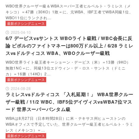
WBO世界クルーザー級＆WBAスーパー王者ヒルベルト・ラミレス（メ
キシコ）＝47勝（30KO）1敗＝に、元WBA、IBF王者でWBA同級1位、
WBO11位にランクされ…
最新ボクシングニュース
2025-04-10
6/7 デービスvsサントス WBOライト級戦 / WBC会長に反
論 ビボルのファイトマネーは800万ドル以上 / 6/28 ラミレ
スvsドルティコス WBA、WBOクルーザー級戦
WBO世界ライト級王者キーショーン・デービス（米）＝13勝（9KO）
無敗1NC＝に、同級13位エドウィン・デ・ロス・サントス（ドミニ
カ）＝16勝（14KO）2…
最新ボクシングニュース
2024-08-28
ラミレスvsドルティコス 「入札延期！」 WBA世界クルー
ザー級戦 / 11/2 WBC、IBF5位デイヴィスvsWBA7位マス
ード 世界スーパーバンタム級
WBAは8月27日（日本時間28日）に米・テキサス州ヒューストンの
WBAオフィスで予定していた、世界クルーザー級王者ヒルベルト・ラミ
レス（メキシコ）＝…
最新ボクシングニュース