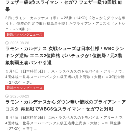
フェザー級6位スライマン・セガワ フェザー級10回戦 結
果
2月にラモン・カルデナス（米）＝25勝（14KO）2敗＝からダウンを奪
うも、僅差の判定で敗れ初黒星を喫したブライアン・アコスタ（メキシ
コ）＝20勝（8…
最新ボクシングニュース
2025-08-26
ラモン・カルデナス 次戦シューズは日本仕様 / WBCラン
キング逆転 エニス2位降格 ボハチュクが1位復帰 / 元2階
級制覇王者パンヤ引退
５月4日（日本時間5日）、米・ラスベガスのT-モバイル・アリーナで、
4団体統一世界スーパーバンタム級王者の井上尚弥（大橋）＝30戦全勝
（27KO）＝選…
最新ボクシングニュース
2025-08-23
ラモン・カルデナスからダウン奪い惜敗のブライアン・ア
コスタ 再起戦でWBC6位スライマン・セガワと対戦
５月4日（日本時間5日）に米・ラスベガスのT-モバイル・アリーナで、
4団体統一世界スーパーバンタム級王者井上尚弥（大橋）＝30戦全勝
（27KO）＝選手…