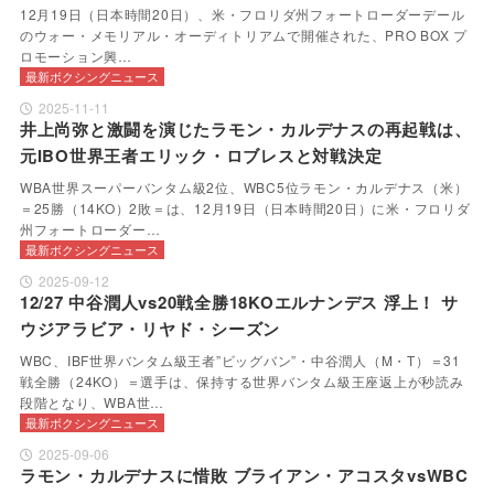
12月19日（日本時間20日）、米・フロリダ州フォートローダーデール
のウォー・メモリアル・オーディトリアムで開催された、PRO BOX プ
ロモーション興…
最新ボクシングニュース
2025-11-11
井上尚弥と激闘を演じたラモン・カルデナスの再起戦は、
元IBO世界王者エリック・ロブレスと対戦決定
WBA世界スーパーバンタム級2位、WBC5位ラモン・カルデナス（米）
＝25勝（14KO）2敗＝は、12月19日（日本時間20日）に米・フロリダ
州フォートローダー…
最新ボクシングニュース
2025-09-12
12/27 中谷潤人vs20戦全勝18KOエルナンデス 浮上！ サ
ウジアラビア・リヤド・シーズン
WBC、IBF世界バンタム級王者”ビッグバン”・中谷潤人（M・T）＝31
戦全勝（24KO）＝選手は、保持する世界バンタム級王座返上が秒読み
段階となり、WBA世…
最新ボクシングニュース
2025-09-06
ラモン・カルデナスに惜敗 ブライアン・アコスタvsWBC