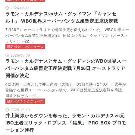
2026-06-11
ラモン・カルデナスvsサム・グッドマン 「キャンセ
ル！」 WBC世界スーパーバンタム級暫定王座決定戦
7月26日にオーストラリアで開催決定が伝えられていた、WBC世界スー
パーバンタム級暫定王座決定戦。同級２位サム・グッドマン（オースト
ラリア）＝22…
最新ボクシングニュース
2026-06-09
ラモン・カルデナスとサム・グッドマンのWBC世界スー
パーバンタム級暫定王座決定戦 7月26日 オーストラリア
開催が決定
4団体統一王者として井上尚弥（大橋）＝33戦全勝（27KO）＝選手が
君臨する世界スーパーバンタム級で、WBCは暫定王座決定戦を承認。
同級２位サム・グ…
最新ボクシングニュース
2025-12-19
井上尚弥からダウンを奪った、ラモン・カルデナスvs元
IBO王者エリック・ロブレス 「結果」 PRO BOX プロモ
ーション興行