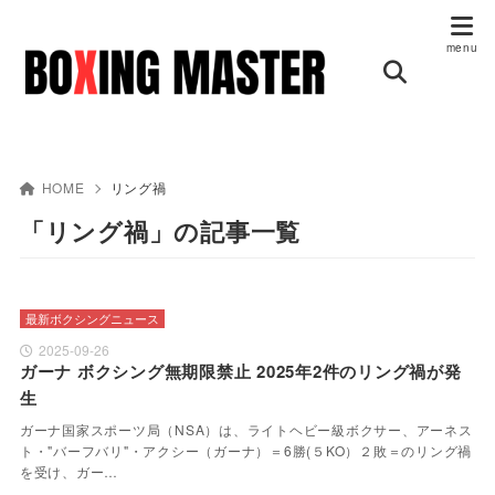
HOME
リング禍
「リング禍」の記事一覧
最新ボクシングニュース
2025-09-26
ガーナ ボクシング無期限禁止 2025年2件のリング禍が発
生
ガーナ国家スポーツ局（NSA）は、ライトヘビー級ボクサー、アーネス
ト・"バーフバリ"・アクシー（ガーナ）＝6勝(５KO）２敗＝のリング禍
を受け、ガー…