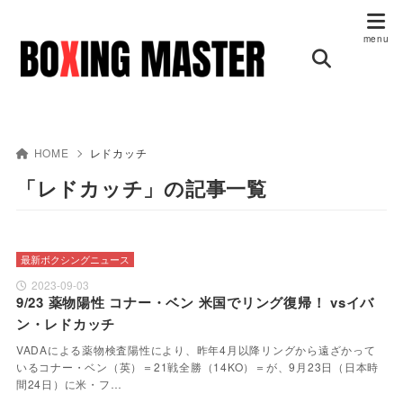
HOME
レドカッチ
「レドカッチ」の記事一覧
最新ボクシングニュース
2023-09-03
9/23 薬物陽性 コナー・ベン 米国でリング復帰！ vsイバ
ン・レドカッチ
VADAによる薬物検査陽性により、昨年4月以降リングから遠ざかって
いるコナー・ベン（英）＝21戦全勝（14KO）＝が、9月23日（日本時
間24日）に米・フ…