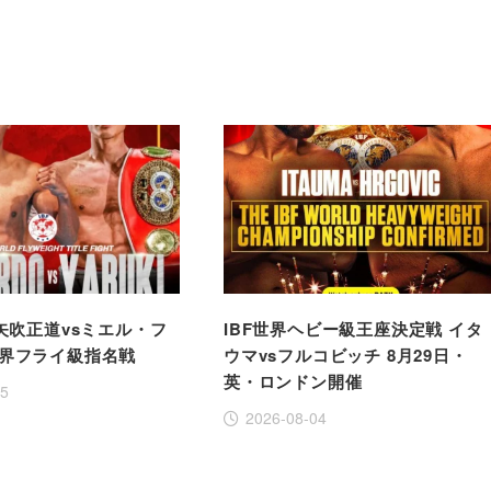
 矢吹正道vsミエル・フ
IBF世界ヘビー級王座決定戦 イタ
世界フライ級指名戦
ウマvsフルコビッチ 8月29日・
英・ロンドン開催
05
2026-08-04