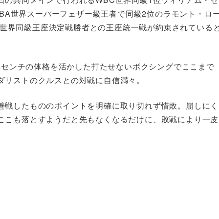
WBA世界スーパーフェザー級王者で同級2位のラモント・ロ
BC世界同級王座決定戦勝者との王座統一戦が約束されている
85センチの体格を活かした打たせないボクシングでここまで
ダリストのクルスとの対戦に自信満々。
善戦したもののポイントを明確に取り切れず惜敗。崩しにく
ここも落とすようだと先もなくなるだけに、敗戦により一皮