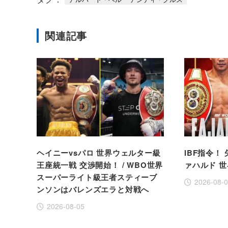
関連記事
ヘイニーvsパロ 世界ウェルター級
IBF指令！
王座統一戦 交渉開始！ / WBO世界
ァハルド 
スーパーライト級王者スティーブ
2026-08-
ンソンはバレンズエラと対戦へ
2026-08-05