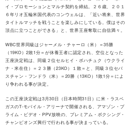
イ・プロモーションとマルチ契約を締結。２６歳、２０１
６年リオ五輪米国代表のコンウェルは、「近い将来、世界
タイトルマッチを戦うことを楽しみにしている。僕はその
頂点に立つことができる」と、世界王座奪取に自信満々。
WBC世界同級はジャーメル・チャーロ（米）＝35勝
（19KO）2敗1分＝が休養王者に認定され、空位となった
王座決定戦は、同級２位セルヒイ・ボハチュク（ウクライ
ナ・米在住）＝２３勝（23KO）１敗＝と、同級３位セバ
スチャン・フンドラ（米）＝20勝（13KO）1敗1分＝によ
り争われる事が決定。
この王座決定戦は3月30日（日本時間31日）に米・ラスベ
ガスのT-モバイル・アリーナで開催される、アマゾン・プ
ライム・ビデオ・PPV放映の、プレミアム・ボクシング・
チャンピオンズ興行で行われる事が決まっている。