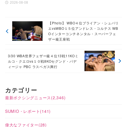
2026-08-08
【Photo】 WBO４位ブライアン・シュバリ
エvsWBO１５位アンドレス・コルテス WB
Oインターコンチネンタル・スーパーフェ
ザー級王座戦
3/30 WBA世界フェザー級４位13戦11KOミ
ルコ・クエロvs１０戦8KOセグンド・パデ
ィージャ PBC ラスベガス興行
カテゴリー
最新ボクシングニュース
(2,346)
SUMIO・レポート
(141)
偉大なファイター
(28)