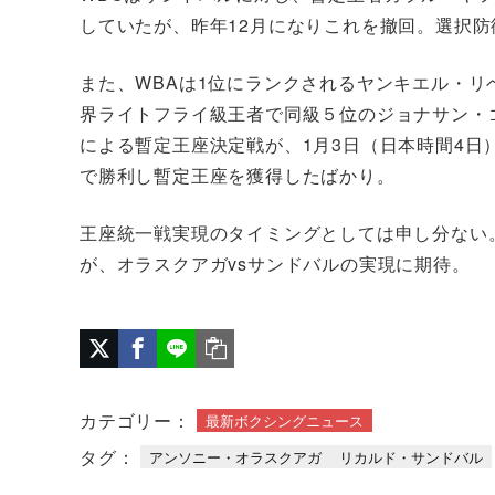
していたが、昨年12月になりこれを撤回。選択
また、WBAは1位にランクされるヤンキエル・リベ
界ライトフライ級王者で同級５位のジョナサン・ゴン
による暫定王座決定戦が、1月3日（日本時間4
で勝利し暫定王座を獲得したばかり。
王座統一戦実現のタイミングとしては申し分ない
が、オラスクアガvsサンドバルの実現に期待。
カテゴリー：
最新ボクシングニュース
タグ：
アンソニー・オラスクアガ
リカルド・サンドバル