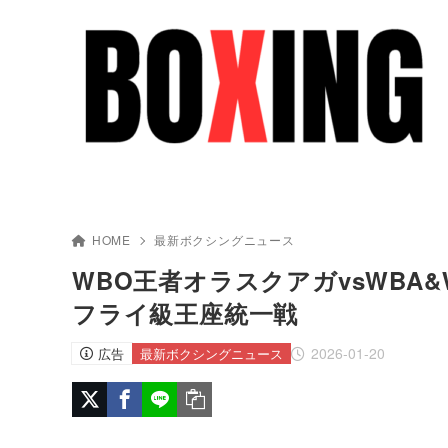
HOME
最新ボクシングニュース
WBO王者オラスクアガvsWBA&
フライ級王座統一戦
2026-01-20
広告
最新ボクシングニュース