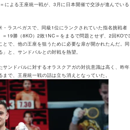
2敗＝による王座統一戦が、3月に日本開催で交渉が進んでいる
に米・ラスベガスで、同級1位にランクされていた指名挑戦者
＝19勝（8KO）2敗1NC＝をまるで問題とせず、2回KOで
ことで、他の王座を狙うために必要な扉が開かれたんだ。同
る」と、サンドバルとの対戦を熱望。
たサンドバルに対するオラスクアガの対抗意識は高く、昨年
るまで、王座統一戦の話は立ち消えとなっていた。