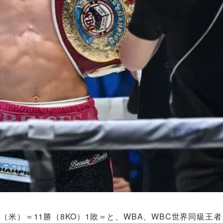
米）＝11勝（8KO）1敗＝と、WBA、WBC世界同級王者