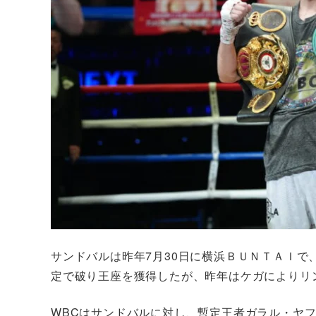
サンドバルは昨年7月30日に横浜ＢＵＮＴＡＩで、
定で破り王座を獲得したが、昨年はケガによりリ
WBCはサンドバルに対し、暫定王者ガラル・ヤフ