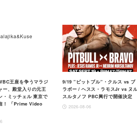
WBC王座を争うマラジ
9/19 ”ピットブル”・クルス vs ブ
ャー、殿堂入りの元王
ラボー / ヘスス・ラモスJr vs ヌ
ン・ミッチェル 東京で
スルタノフ PBC興行で開催決定
 「Prime Video
2026-08-06
」
06