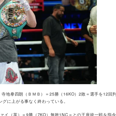
寺地拳四朗（ＢＭＢ）＝25勝（16KO）2敗＝選手を12回
ングに上がる事なく終わっている。
ァイ（英）＝9勝（7KO）無敗1NC＝との王座統一戦を指