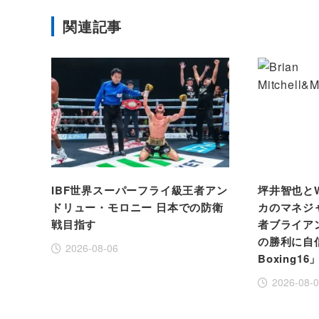
関連記事
IBF世界スーパーフライ級王者アン
坪井智也と
ドリュー・モロニー 日本での防衛
カのマネジ
戦目指す
者ブライア
の勝利に自信！
2026-08-06
Boxing16
2026-08-