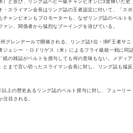
米）と並び、リング誌ヘビー級チャンピオンに3度輝いた史
シオ・スライマン会長はリング誌の王者認定に付いて、「スポ
もチャンピオンもプロモーターも、なぜリング誌のベルトを
ファン、関係者から猛烈なブーイングを浴びている。
ナ州グレンデールで開催される、リング誌1位・IBF王者サニ
者ジェシー ・ロドリゲス（米）によるフライ級統一戦に同
「紙の雑誌がベルトを授与しても何の意味もない。メディア
」とまで言い切ったスライマン会長に対し、リング誌も猛反
0年以上の歴史あるリング誌のベルト授与に対し、フューリー
か注目される。