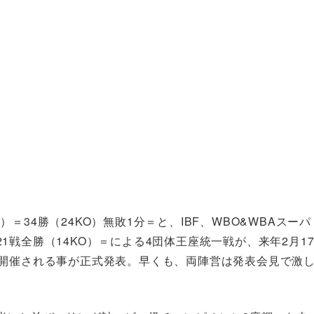
34勝（24KO）無敗1分＝と、IBF、WBO&WBAスーパ
戦全勝（14KO）＝による4団体王座統一戦が、来年2月1
で開催される事が正式発表。早くも、両陣営は発表会見で激