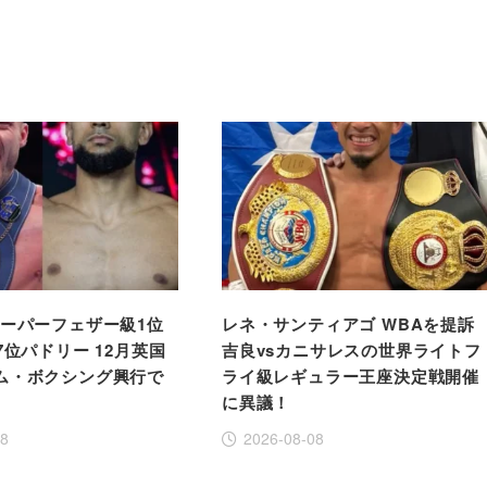
スーパーフェザー級1位
レネ・サンティアゴ WBAを提訴
7位パドリー 12月英国
吉良vsカニサレスの世界ライトフ
ム・ボクシング興行で
ライ級レギュラー王座決定戦開催
に異議！
08
2026-08-08