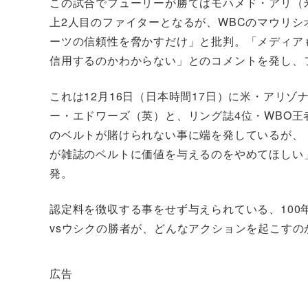
この試合でフューリーが勝てばモハメド・アリ（
上2人目のファイターとなるが、WBCのマウリ
ーツの信頼性を脅かすだけ」と批判。「メディア
信用するのかわからない」とのコメントを発し、
これは12月16日（日本時間17日）に米・アリゾ
ー・エドワーズ（英）と、リング誌4位・WBO王
のベルトが賭けられない事に端を発しているが、
が雑誌のベルトに価値を与えるのをやめてほしい
発。
認定料を徴収する事をせず与えられている、10
vsウシクの勝者が、どんなアクションを起こすの
広告