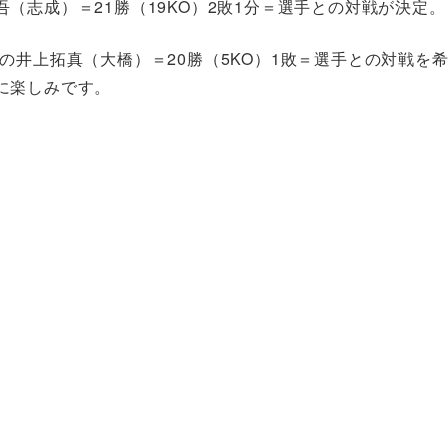
（志成）＝21勝（19KO）2敗1分＝選手との対戦が決定。
の井上拓真（大橋）＝20勝（5KO）1敗＝選手との対戦を
に楽しみです。