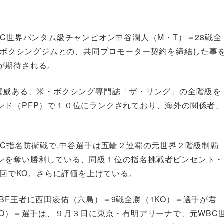
BC世界バンタム級チャンピオン中谷潤人（M・T）＝28戦全
.Tボクシングジムとの、共同プロモーター契約を締結した事
が期待される。
も権威ある、米・ボクシング専門誌「ザ・リング」の全階級を
ンド（PFP）で１０位にランクされており、海外の関係者、
BC指名防衛戦で,中谷選手は五輪２連覇の元世界２階級制覇
ンを奪い勝利している、同級１位の指名挑戦者ビンセント・
初回でKO。さらに評価を上げている。
BF王者に西田凌佑（六島）＝9戦全勝（1KO）＝選手が君
KO）＝選手は、９月３日に東京・有明アリーナで、元WBC