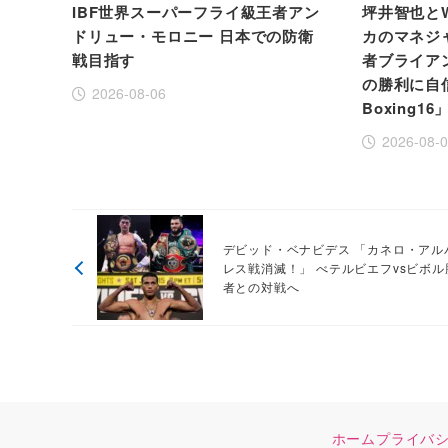
IBF世界スーパーフライ級王者アン
坪井智也と
ドリュー・モロニー 日本での防衛
カのマネジ
戦目指す
者ブライア
の勝利に自信！
2026-08-06
Boxing16
2026-08-
デビッド・ベナビデス 「カネロ・アル
レス戦消滅！」 べテルビエフvsビボル
者との対戦へ
ホーム
プライバ