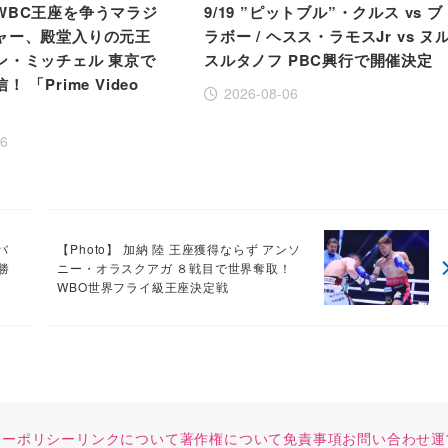
WBC王座を争うマラジ
9/19 ”ピットブル”・クルス vs ブ
ャー、殿堂入りの元王
ラボー / ヘスス・ラモスJr vs ヌ
ン・ミッチェル 東京で
スルタノフ PBC興行で開催決定
 「Prime Video
2026-08-06
」
06
バ
【Photo】 加納 陸 王座獲得ならず アンソ
勝
ニー・オラスクアガ ８戦目で世界奪取！
WBO世界フライ級王座決定戦
シーポリシー
リンクについて
著作権について
免責事項
お問い合わせ
運