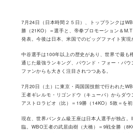
7月24日（日本時間２５日）、トップランクはW
勝（21KO）＝選手と、帝拳プロモーション＆M
発表。今後は日本、米国でのビッグファイト実現
中谷選手は100年以上の歴史があり、世界で最
通じた最強ランキング、パウンド・フォー・パウ
ファンからも大きく注目されつつある。
7月20日（土）に東京・両国国技館で行われたW
王者ギレルモ・リゴンドウ（キューバ）からダウ
アストロラビオ（比）＝19勝（14KO）5敗＝を
現在、世界バンタム級王座は日本人選手が独占。I
臨。WBO王者の武居由樹（大橋）＝9戦全勝（8