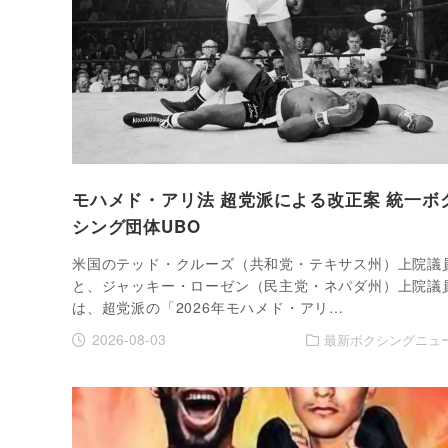
モハメド・アリ法 超党派による改正案 統一ボ
シング団体UBO
米国のテッド・クルーズ（共和党・テキサス州）上院議
と、ジャッキー・ローゼン（民主党・ネパダ州）上院議
は、超党派の「2026年モハメド・アリ…
2026-08-03
最新ボクシングニュ