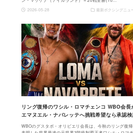
2026-05-28
最新ボクシングニュ
リング復帰のワシル・ロマチェンコ WBO会長
エマヌエル・ナバレッテへ挑戦希望なら承認検
WBOのグスタボ・オリビエリ会長は、今秋のリング復
表明した世界最速の元世界3階級制覇王者ワシル・ロマ