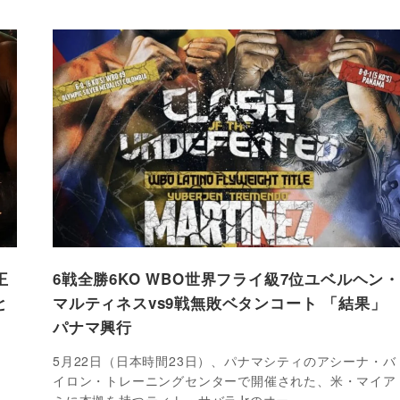
王
6戦全勝6KO WBO世界フライ級7位ユベルヘン・
と
マルティネスvs9戦無敗ベタンコート 「結果」
パナマ興行
5月22日（日本時間23日）、パナマシティのアシーナ・バ
イロン・トレーニングセンターで開催された、米・マイア
ミに本拠を持つティト・サバラJrのオー…