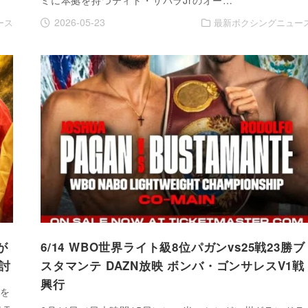
2026-05-23
ース
最新ボクシングニュー
が
6/14 WBO世界ライト級8位パガンvs25戦23勝ブ
討
スタマンテ DAZN放映 ボンバ・ゴンサレスV1戦
興行
帰を
チェ