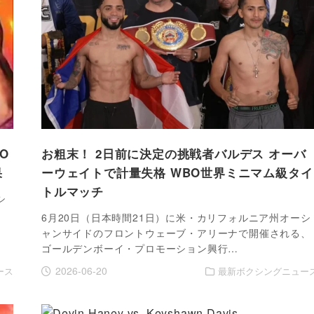
O
お粗末！ 2日前に決定の挑戦者バルデス オーバ
果
ーウェイトで計量失格 WBO世界ミニマム級タイ
トルマッチ
シ
、
6月20日（日本時間21日）に米・カリフォルニア州オーシ
ャンサイドのフロントウェーブ・アリーナで開催される、
ゴールデンボーイ・プロモーション興行…
2026-06-20
ース
最新ボクシングニュー