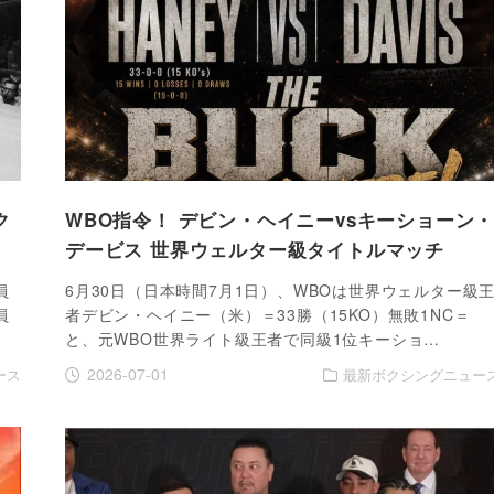
ク
WBO指令！ デビン・ヘイニーvsキーショーン
デービス 世界ウェルター級タイトルマッチ
員
6月30日（日本時間7月1日）、WBOは世界ウェルター級
員
者デビン・ヘイニー（米）＝33勝（15KO）無敗1NC＝
と、元WBO世界ライト級王者で同級1位キーショ…
2026-07-01
ース
最新ボクシングニュー