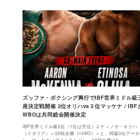
ズッファ・ボクシング興行でIBF世界ミドル級
座決定戦開催 2位オリハvs３位マッケナ / IBF
WBOは共同総会開催決定
IBF世界ミドル級2位（1位は空位）エティノサ・オリハ
（イタリア）＝22戦全勝（10KO）＝と、同級3位アーロ
ン・マッケナ（アイルランド）＝20戦全勝(10…