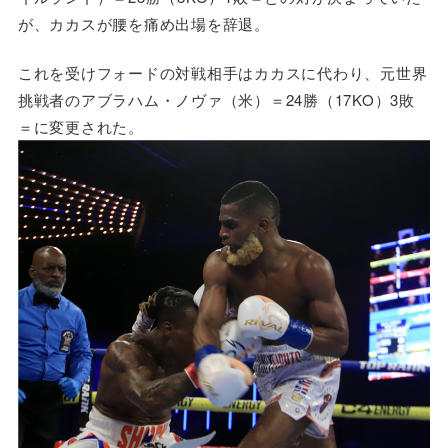
が、カカスが腰を痛め出場を辞退。
これを受けフォードの対戦相手はカカスに代わり、元世界
挑戦者のアブラハム・ノヴァ（米）＝24勝（17KO）3敗
＝に変更された。