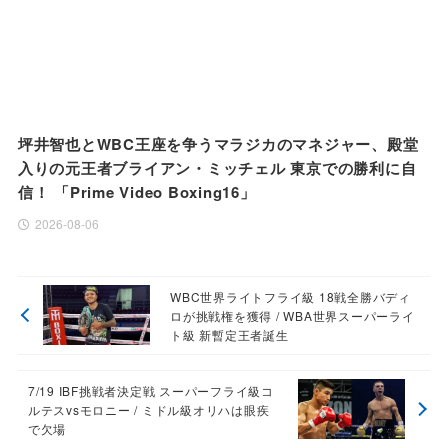
坪井智也とWBC王座を争うマラジカのマネジャー、殿堂
入りの元王者ブライアン・ミッチェル 東京での勝利に自
信！ 「Prime Video Boxing16」
2026-08-06
WBC世界ライトフライ級 18戦全勝バディ
ロが挑戦権を獲得 / WBA世界スーパーライ
ト級 新暫定王者誕生
7/19 IBF挑戦者決定戦 スーパーフライ級コ
ルテスvsモロニー / ミドル級オリハは眼疾
で欠場