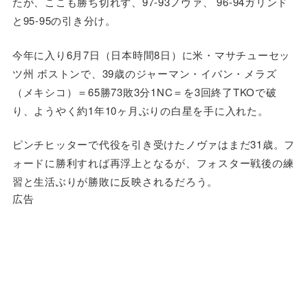
たが、ここも勝ち切れず、97-93ノヴァ、 96-94ガリンド
と95-95の引き分け。
今年に入り6月7日（日本時間8日）に米・マサチューセッ
ツ州 ボストンで、39歳のジャーマン・イバン・メラズ
（メキシコ）＝65勝73敗3分1NC＝を3回終了TKOで破
り、ようやく約1年10ヶ月ぶりの白星を手に入れた。
ピンチヒッターで代役を引き受けたノヴァはまだ31歳。フ
ォードに勝利すれば再浮上となるが、フォスター戦後の練
習と生活ぶりが勝敗に反映されるだろう。
広告