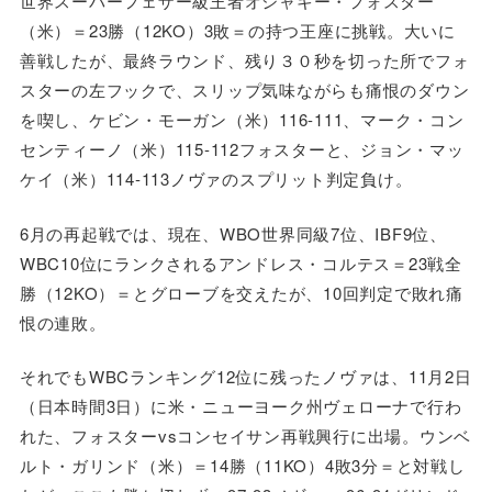
世界スーパーフェザー級王者オシャキー・フォスター
（米）＝23勝（12KO）3敗＝の持つ王座に挑戦。大いに
善戦したが、最終ラウンド、残り３０秒を切った所でフォ
スターの左フックで、スリップ気味ながらも痛恨のダウン
を喫し、ケビン・モーガン（米）116-111、マーク・コン
センティーノ（米）115-112フォスターと、ジョン・マッ
ケイ（米）114‐113ノヴァのスプリット判定負け。
6月の再起戦では、現在、WBO世界同級7位、IBF9位、
WBC10位にランクされるアンドレス・コルテス＝23戦全
勝（12KO）＝とグローブを交えたが、10回判定で敗れ痛
恨の連敗。
それでもWBCランキング12位に残ったノヴァは、11月2日
（日本時間3日）に米・ニューヨーク州ヴェローナで行わ
れた、フォスターvsコンセイサン再戦興行に出場。ウンベ
ルト・ガリンド（米）＝14勝（11KO）4敗3分＝と対戦し