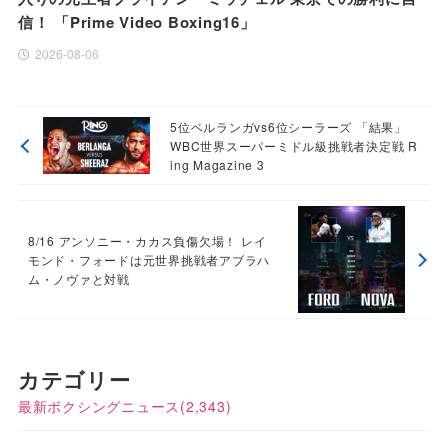
信！ 「Prime Video Boxing16」
2026-08-06
5位ベルランガvs6位シーラーズ 「結果」
WBC世界スーパーミドル級挑戦者決定戦 R
ing Magazine 3
8/16 アンソニー・カカス負傷欠場！ レイ
モンド・フォードは元世界挑戦者アブラハ
ム・ノヴァと対戦
カテゴリー
最新ボクシングニュース
(2,343)