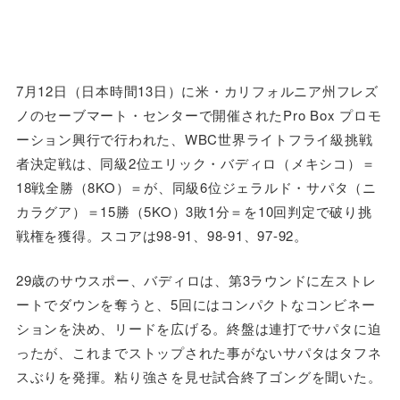
7月12日（日本時間13日）に米・カリフォルニア州フレズ
ノのセーブマート・センターで開催されたPro Box プロモ
ーション興行で行われた、WBC世界ライトフライ級挑戦
者決定戦は、同級2位エリック・バディロ（メキシコ）＝
18戦全勝（8KO）＝が、同級6位ジェラルド・サパタ（ニ
カラグア）＝15勝（5KO）3敗1分＝を10回判定で破り挑
戦権を獲得。スコアは98-91、98-91、97-92。
29歳のサウスポー、バディロは、第3ラウンドに左ストレ
ートでダウンを奪うと、5回にはコンパクトなコンビネー
ションを決め、リードを広げる。終盤は連打でサパタに迫
ったが、これまでストップされた事がないサパタはタフネ
スぶりを発揮。粘り強さを見せ試合終了ゴングを聞いた。