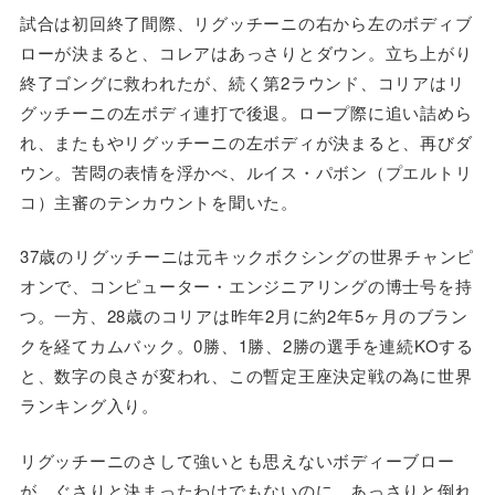
試合は初回終了間際、リグッチーニの右から左のボディブ
ローが決まると、コレアはあっさりとダウン。立ち上がり
終了ゴングに救われたが、続く第2ラウンド、コリアはリ
グッチーニの左ボディ連打で後退。ロープ際に追い詰めら
れ、またもやリグッチーニの左ボディが決まると、再びダ
ウン。苦悶の表情を浮かべ、ルイス・パボン（プエルトリ
コ）主審のテンカウントを聞いた。
37歳のリグッチーニは元キックボクシングの世界チャンピ
オンで、コンピューター・エンジニアリングの博士号を持
つ。一方、28歳のコリアは昨年2月に約2年5ヶ月のブラン
クを経てカムバック。0勝、1勝、2勝の選手を連続KOする
と、数字の良さが変われ、この暫定王座決定戦の為に世界
ランキング入り。
リグッチーニのさして強いとも思えないボディーブロー
が、ぐさりと決まったわけでもないのに、あっさりと倒れ