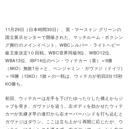
11月29日（日本時間30日）、英・マーストン グリーンの
国立展示センターで開催された、マッチルーム・ボクシン
グ興行のメインイベント。WBCシルバー・ライトヘビー
級王座決定1０回戦。WBC世界同級9位、WBO12位、
WBA13位、IBF14位のベン・ウィテカー（英）＝9勝
（6KO）無敗1分＝と、ベンジャミン・ガヴァジ（ドイツ)
＝19勝（13KO）1敗＝の一戦は、ウィテカが初回2分15秒
KO勝ち。
初回、ウィテカーは左手を下げたゆったりした構えからジ
ャブを突き、ガヴァジを追う。左ボディを効かせたウィテ
カーが矢継ぎ早の連打から右オーバーハンドを打ち込むと
ガヴァジはダウン。ここは立ち上がり再開に応じたが、ウ