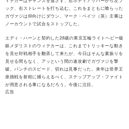
ィテカーはチャンスを逃さず、右ボディアッパーから左フ
ック、右ストレートを打ち込む。これをまともに喰らった
ガヴァジは仰向けにダウン。マーク・ベイツ（英）主審は
ノーカウントで試合をストップした。
エディ・ハーンと契約した28歳の東京五輪ライトヘビー級
銀メダリストのウィテカーは、これまでトリッキーな動き
を見せ対戦相手を翻弄して来たが、今日はそんな素振りを
見せる間もなく、アッという間の速攻劇でガヴァジを撃
破。パンチのスピード、切れは見事だった。来年は世界王
座挑戦を射程に捕らえるべく、ステップアップ・ファイト
が用意される事になるだろう。今後に注目。
広告