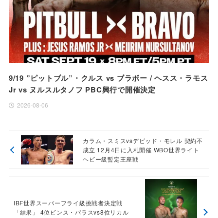
9/19 ”ピットブル”・クルス vs ブラボー / ヘスス・ラモス
Jr vs ヌルスルタノフ PBC興行で開催決定
2026-08-06
カラム・スミスvsデビッド・モレル 契約不
成立 12月4日に入札開催 WBO世界ライト
ヘビー級暫定王座戦
IBF世界スーパーフライ級挑戦者決定戦
「結果」 4位ビンス・パラスvs8位リカル