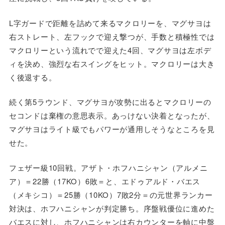
L字ガードで距離を詰めて来るマクロリーを、マグサヨは
右ストレート、左フックで迎え撃つが、手数と積極性では
マクロリーという流れでで迎えた4回、マグサヨは左ボデ
ィを決め、強烈な右スイングをヒット。マクロリーは大き
く後退する。
続く第5ラウンド、マグサヨが攻勢に出るとマクロリーの
セコンドは棄権の意思表示。あっけない決着となったが、
マグサヨはライト級でもパワーが通用しそうなところを見
せた。
フェザー級10回戦。アザト・ホフハニシャン（アルメニ
ア）＝22勝（17KO）6敗＝と、エドゥアルド・バエス
（メキシコ）＝25勝（10KO）7敗2分＝の元世界ランカー
対決は、ホフハニシャンが判定勝ち。序盤戦優位に進めた
バエスに対し、ホフハニシャンは右カウンターを軸に中盤