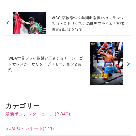
WBC 薬物陽性２年間出場停止のフランシ
スコ・ロドリゲスJrの世界フライ級挑戦者
決定戦出場を容認
WBA世界フライ級暫定王者ジョナサン・ゴ
ンサレスが、サリタ・プロモーションと契
約
カテゴリー
最新ボクシングニュース
(2,346)
SUMIO・レポート
(141)