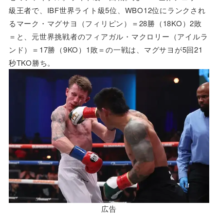
級王者で、IBF世界ライト級5位、WBO12位にランクされ
るマーク・マグサヨ（フィリピン）＝28勝（18KO）2敗
＝と、元世界挑戦者のフィアガル・マクロリー（アイルラ
ンド）＝17勝（9KO）1敗＝の一戦は、マグサヨが5回21
秒TKO勝ち。
広告