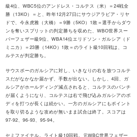
級4位、WBC5位のアンドレス・コルテス（米）＝24戦全
勝（13KO）＝と、昨年12月27日にサウジアラビア・リヤ
ドで、今永虎雅（大橋）＝9勝（5KO）1敗＝選手からダウ
ンを奪いスプリットの判定勝ちを収めた、WBO世界スー
パーフェザー級9位、WBA14位エリドソン・ガルシア（ド
ミニカ）＝23勝（14KO）1敗＝のライト級10回戦は、コ
ルテスが判定勝ち。
サウスポーのガルシアに対し、いきなりの右を放つコルテ
スだがなかなか届かず、手数が出ない。しかし、4回、ガ
ルシアがホールディング減点されると、コルテスのパンチ
が届くようになり、コルテスは右で飛び込みガルシアのボ
ディを打つが長くは続かい。一方のガルシアにもポイント
を取り切るような攻めが無いまま試合は終了。スコアは
97-92、96-93、95-94。
セミファイナル。ライト級10回戦。元WBC世界フェザー