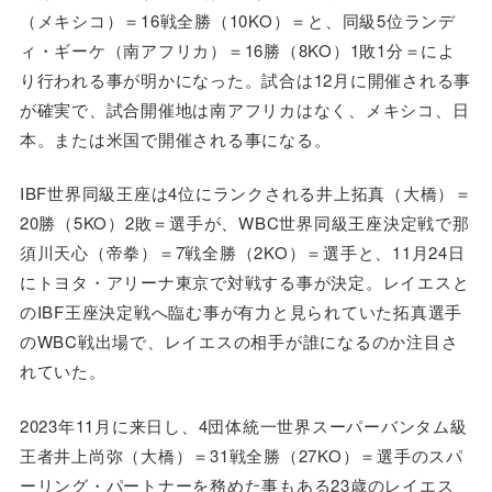
（メキシコ）＝16戦全勝（10KO）＝と、同級5位ランデ
ィ・ギーケ（南アフリカ）＝16勝（8KO）1敗1分＝によ
り行われる事が明かになった。試合は12月に開催される事
が確実で、試合開催地は南アフリカはなく、メキシコ、日
本。または米国で開催される事になる。
IBF世界同級王座は4位にランクされる井上拓真（大橋）＝
20勝（5KO）2敗＝選手が、WBC世界同級王座決定戦で那
須川天心（帝拳）＝7戦全勝（2KO）＝選手と、11月24日
にトヨタ・アリーナ東京で対戦する事が決定。レイエスと
のIBF王座決定戦へ臨む事が有力と見られていた拓真選手
のWBC戦出場で、レイエスの相手が誰になるのか注目さ
れていた。
2023年11月に来日し、4団体統一世界スーパーバンタム級
王者井上尚弥（大橋）＝31戦全勝（27KO）＝選手のスパ
ーリング・パートナーを務めた事もある23歳のレイエス