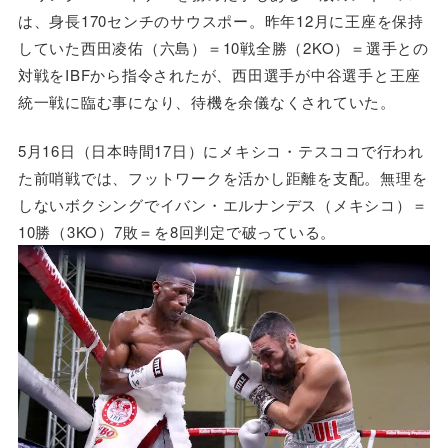
は、身長170センチのサウスポー。昨年12月に王座を保持
していた西田凌佑（六島）＝10戦全勝（2KO）＝選手との
対戦をIBFから指令されたが、西田選手が中谷選手と王座
統一戦に臨む事になり、待機を余儀なくされていた。
5月16日（日本時間17日）にメキシコ・テスココで行われ
た前哨戦では、フットワークを活かし距離を支配。無理を
しないボクシングでイバン・エルナンデス（メキシコ）＝
10勝（3KO）7敗＝を8回判定で破っている。