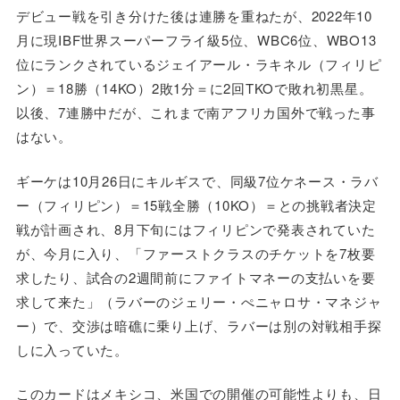
デビュー戦を引き分けた後は連勝を重ねたが、2022年10
月に現IBF世界スーパーフライ級5位、WBC6位、WBO13
位にランクされているジェイアール・ラキネル（フィリピ
ン）＝18勝（14KO）2敗1分＝に2回TKOで敗れ初黒星。
以後、7連勝中だが、これまで南アフリカ国外で戦った事
はない。
ギーケは10月26日にキルギスで、同級7位ケネース・ラバ
ー（フィリピン）＝15戦全勝（10KO）＝との挑戦者決定
戦が計画され、8月下旬にはフィリピンで発表されていた
が、今月に入り、「ファーストクラスのチケットを7枚要
求したり、試合の2週間前にファイトマネーの支払いを要
求して来た」（ラバーのジェリー・ぺニャロサ・マネジャ
ー）で、交渉は暗礁に乗り上げ、ラバーは別の対戦相手探
しに入っていた。
このカードはメキシコ、米国での開催の可能性よりも、日