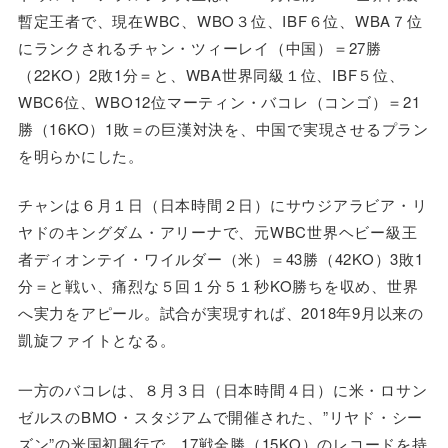
暫定王者で、現在WBC、WBO３位、IBF６位、WBA７位
にランクされるチャン・ツィーレイ（中国）＝27勝
（22KO）2敗1分＝と、WBA世界同級１位、IBF５位、
WBC6位、WBO12位マーティン・バコレ（コンゴ）＝21
勝（16KO）1敗＝の巨漢対決を、中国で実現させるプラン
を明らかにした。
チャンは６月１日（日本時間２日）にサウジアラビア・リ
ヤドのキングダム・アリーナで、元WBC世界ヘビー級王
者ディオンテイ・ワイルダー（米）＝43勝（42KO）3敗1
分＝と戦い、痛烈な５回１分５１秒KO勝ちを収め、世界
へ実力をアピール。試合が実現すれば、2018年9月以来の
凱旋ファイトとなる。
一方のバコレは、８月３日（日本時間４日）に米・ロサン
ゼルスのBMO・スタジアムで開催された、”リヤド・シー
ズン”の米国初興行で、17戦全勝（15KO）のレコードを持