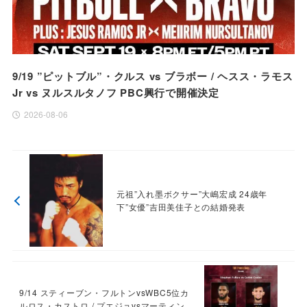
9/19 ”ピットブル”・クルス vs ブラボー / ヘスス・ラモス
Jr vs ヌルスルタノフ PBC興行で開催決定
2026-08-06
元祖”入れ墨ボクサー”大嶋宏成 24歳年
下”女優”吉田美佳子との結婚発表
9/14 スティーブン・フルトンvsWBC5位カ
ルロス・カストロ / プエジョvsマーティン