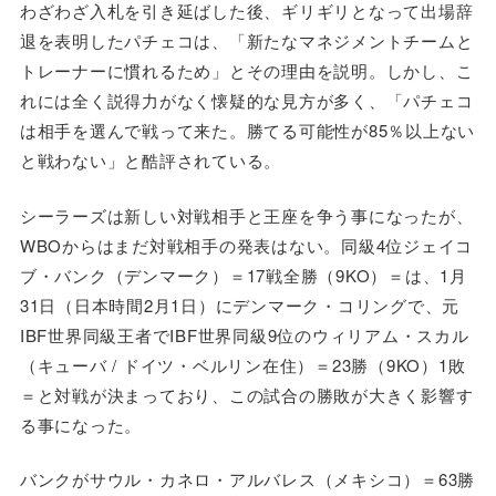
わざわざ入札を引き延ばした後、ギリギリとなって出場辞
退を表明したパチェコは、「新たなマネジメントチームと
トレーナーに慣れるため」とその理由を説明。しかし、こ
れには全く説得力がなく懐疑的な見方が多く、「パチェコ
は相手を選んで戦って来た。勝てる可能性が85％以上ない
と戦わない」と酷評されている。
シーラーズは新しい対戦相手と王座を争う事になったが、
WBOからはまだ対戦相手の発表はない。同級4位ジェイコ
ブ・バンク（デンマーク）＝17戦全勝（9KO）＝は、1月
31日（日本時間2月1日）にデンマーク・コリングで、元
IBF世界同級王者でIBF世界同級9位のウィリアム・スカル
（キューバ / ドイツ・ベルリン在住）＝23勝（9KO）1敗
＝と対戦が決まっており、この試合の勝敗が大きく影響す
る事になった。
バンクがサウル・カネロ・アルバレス（メキシコ）＝63勝