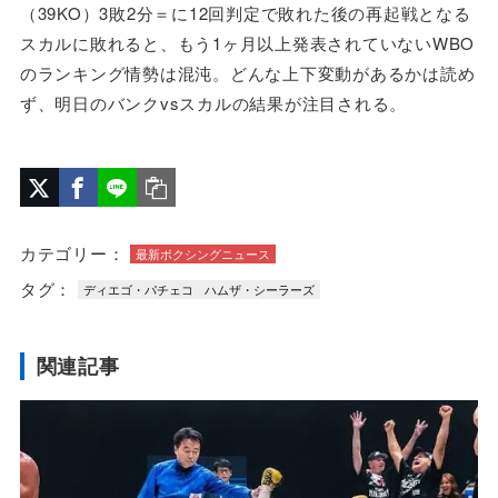
（39KO）3敗2分＝に12回判定で敗れた後の再起戦となる
スカルに敗れると、もう1ヶ月以上発表されていないWBO
のランキング情勢は混沌。どんな上下変動があるかは読め
ず、明日のバンクvsスカルの結果が注目される。
カテゴリー：
最新ボクシングニュース
タグ：
ディエゴ・パチェコ
ハムザ・シーラーズ
関連記事