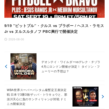
9/19 ”ピットブル”・クルス vs ブラボー / ヘスス・ラモス
Jr vs ヌルスルタノフ PBC興行で開催決定
2026-08-06
デオンテイ・ワイルダーvsデレク・チゾラ
4月にロンドン開催が決定！ タイソン・フ
ューリーの予想は？
WBA世界スーパーバンタム級暫定王座決定
戦 日本で3勝3敗ザッパ・トウキョウと、那
須川天心に負のサンティリャンが対戦 ドミ
ニカ開催決定