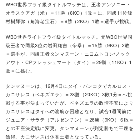
WBO世界フライ級タイトルマッチは、王者アンソニー・
オラスクアガ（米）＝11勝（8KO）1敗＝に、同級11位飯
村樹輝弥（角海老宝石）＝9勝（2KO）1敗＝選手が挑戦。
WBC世界ライトフライ級タイトルマッチ。元WBO世界同
級王者で同級3位の岩田翔吉（帝拳）＝15勝（9KO）2敗
＝選手が、同級王者タンマヌーン・ニヨムトロン/ノック
アウト・CPフレッシュマート（タイ）＝29勝（11KO）1
敗＝に挑む。
タンマヌーンは、12月4日にタイ・バンコクでカルロス・
カニサレス（ベネズエラ）＝28勝（20KO）3敗1分＝へ挑
戦する事が決まっていたが、ベネズエラの政情不安により
カニサレスはタイへの渡航が困難となり、試合1週間前に
ジュニア・サラテ（アルゼンチン）＝26勝（9KO）６敗＝
との王座決定戦に変更。タンマヌーンが判定勝ちで王座を
獲得。カニサレスは休養王者となっている。