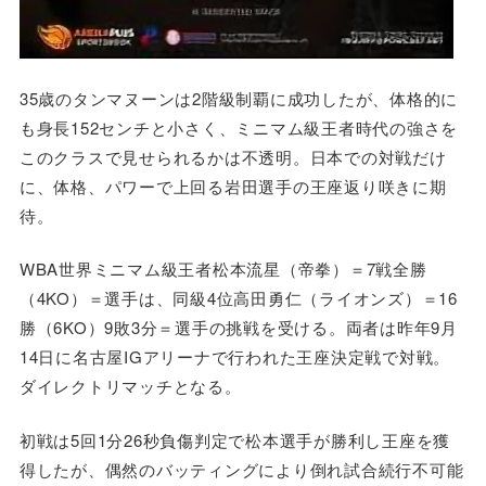
35歳のタンマヌーンは2階級制覇に成功したが、体格的に
も身長152センチと小さく、ミニマム級王者時代の強さを
このクラスで見せられるかは不透明。日本での対戦だけ
に、体格、パワーで上回る岩田選手の王座返り咲きに期
待。
WBA世界ミニマム級王者松本流星（帝拳）＝7戦全勝
（4KO）＝選手は、同級4位高田勇仁（ライオンズ）＝16
勝（6KO）9敗3分＝選手の挑戦を受ける。両者は昨年9月
14日に名古屋IGアリーナで行われた王座決定戦で対戦。
ダイレクトリマッチとなる。
初戦は5回1分26秒負傷判定で松本選手が勝利し王座を獲
得したが、偶然のバッティングにより倒れ試合続行不可能