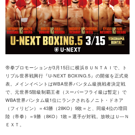
帝拳プロモーションが3月15日に横浜ＢＵＮＴＡＩで、ト
リプル世界戦興行『U-NEXT BOXING.5』の開催を正式発
表。メインイベントはWBA世界バンタム級挑戦者決定戦
で、元世界5階級制覇王者（スーパーフライ級は暫定）で
WBA世界バンタム級1位にランクされるノニト・ドネア
（フィリピン）＝43勝（28KO）9敗＝と、同級4位の増田
陸（帝拳）＝9勝（8KO）1敗＝選手が対戦。放映はＵ―Ｎ
ＥＸＴ。