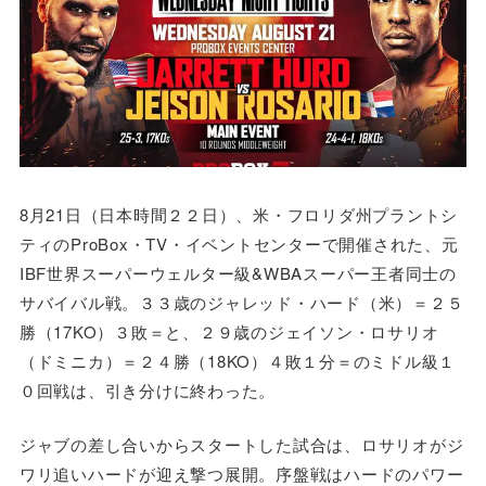
8月21日（日本時間２２日）、米・フロリダ州プラントシ
ティのProBox・TV・イベントセンターで開催された、元
IBF世界スーパーウェルター級&WBAスーパー王者同士の
サバイバル戦。３３歳のジャレッド・ハード（米）＝２５
勝（17KO）３敗＝と、２９歳のジェイソン・ロサリオ
（ドミニカ）＝２４勝（18KO）４敗１分＝のミドル級１
０回戦は、引き分けに終わった。
ジャブの差し合いからスタートした試合は、ロサリオがジ
ワリ追いハードが迎え撃つ展開。序盤戦はハードのパワー