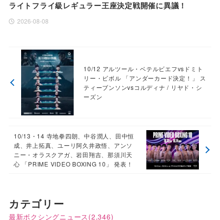
ライトフライ級レギュラー王座決定戦開催に異議！
2026-08-08
10/12 アルツール・ベテルビエフvsドミト
リー・ビボル 「アンダーカード決定！」 ス
ティーブンソンvsコルディナ / リヤド・シ
ーズン
10/13・14 寺地拳四朗、中谷潤人、田中恒
成、井上拓真、ユーリ阿久井政悟、アンソ
ニー・オラスクアガ、岩田翔吉、那須川天
心 「PRIME VIDEO BOXING 10」 発表！
カテゴリー
最新ボクシングニュース
(2,346)