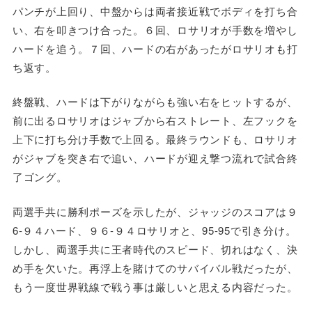
パンチが上回り、中盤からは両者接近戦でボディを打ち合
い、右を叩きつけ合った。６回、ロサリオが手数を増やし
ハードを追う。７回、ハードの右があったがロサリオも打
ち返す。
終盤戦、ハードは下がりながらも強い右をヒットするが、
前に出るロサリオはジャブから右ストレート、左フックを
上下に打ち分け手数で上回る。最終ラウンドも、ロサリオ
がジャブを突き右で追い、ハードが迎え撃つ流れで試合終
了ゴング。
両選手共に勝利ポーズを示したが、ジャッジのスコアは９
6‐９４ハード、９６‐９４ロサリオと、95-95で引き分け。
しかし、両選手共に王者時代のスピード、切れはなく、決
め手を欠いた。再浮上を賭けてのサバイバル戦だったが、
もう一度世界戦線で戦う事は厳しいと思える内容だった。