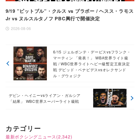
9/19 ”ピットブル”・クルス vs ブラボー / ヘスス・ラモス
Jr vs ヌルスルタノフ PBC興行で開催決定
2026-08-06
6/15 ジェルボンテ・デービスvsフランク・
マーティン 「発表！」 WBA世界ライト級
戦 / WBC世界ライトヘビー級暫定王座決定
戦 デビッド・ベナビデスvsオレクサンド
ル・グウォジク
デビン・ヘイニーvsライアン・ガルシア
「結果」 WBC世界スーパーライト級戦
カテゴリー
最新ボクシングニュース
(2,342)