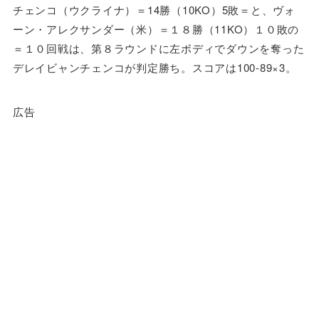
チェンコ（ウクライナ）＝14勝（10KO）5敗＝と、ヴォ
ーン・アレクサンダー（米）＝１８勝（11KO）１０敗の
＝１０回戦は、第８ラウンドに左ボディでダウンを奪った
デレイビャンチェンコが判定勝ち。スコアは100-89×3。
広告