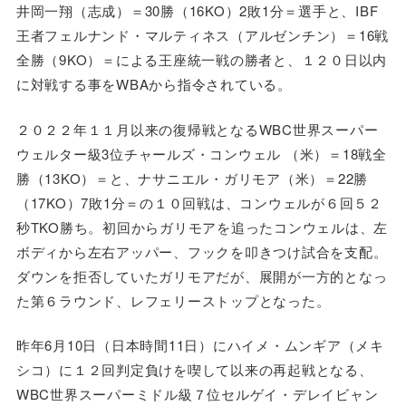
井岡一翔（志成）＝30勝（16KO）2敗1分＝選手と、IBF
王者フェルナンド・マルティネス（アルゼンチン）＝16戦
全勝（9KO）＝による王座統一戦の勝者と、１２０日以内
に対戦する事をWBAから指令されている。
２０２２年１１月以来の復帰戦となるWBC世界スーパー
ウェルター級3位チャールズ・コンウェル （米）＝18戦全
勝（13KO）＝と、ナサニエル・ガリモア（米）＝22勝
（17KO）7敗1分＝の１０回戦は、コンウェルが６回５２
秒TKO勝ち。初回からガリモアを追ったコンウェルは、左
ボディから左右アッパー、フックを叩きつけ試合を支配。
ダウンを拒否していたガリモアだが、展開が一方的となっ
た第６ラウンド、レフェリーストップとなった。
昨年6月10日（日本時間11日）にハイメ・ムンギア（メキ
シコ）に１２回判定負けを喫して以来の再起戦となる、
WBC世界スーパーミドル級７位セルゲイ・デレイビャン