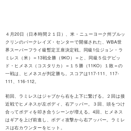
４月20日（日本時間２１日）、米・ニューヨーク州ブルッ
クリンのバークレイズ・センターで開催された、WBA世
界スーパーフライ級暫定王座決定戦。同級1位ジョン・ラ
ミレス（米）＝13戦全勝（9KO）＝と、同級５位デビッ
ド・ヒメネス（コスタリカ）＝１５勝（11KO）１敗＝の
一戦は、ヒメネスが判定勝ち。スコアは117-111、117-
111、116-112。
初回、ラミレスはジャブから右を上下に繋げる。２回は接
近戦でヒメネスが左ボディ、右アッパー。３回、頭をつけ
合ってボディを叩き合うシーンが増える。4回、ヒメネス
はギアを上げ前進し、ボディ攻撃から右アッパー。ラミレ
スは右カウンターをヒット。