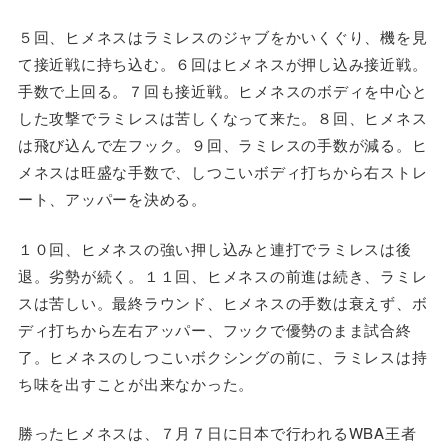
５回、ヒメネスはラミレスのジャブをかいくぐり、機を見
て接近戦に持ち込む。６回はヒメネスが押し込み接近戦。
手数で上回る。７回も接近戦。ヒメネスのボディを中心と
した攻撃でラミレスは苦しくなって来た。８回、ヒメネス
は飛び込んで左フック。９回、ラミレスの手数が減る。ヒ
メネスは旺盛な手数で、しつこいボディ打ちから右ストレ
ート、アッパーを決める。
１０回、ヒメネスの強い押し込みと連打でラミレスは後
退。劣勢が続く。１１回、ヒメネスの前進は続き、ラミレ
スは苦しい。最終ラウンド、ヒメネスの手数は衰えず、ボ
ディ打ちから左右アッパー、フックで優勢のまま試合終
了。ヒメネスのしつこいボクシングの前に、ラミレスは持
ち味を出すことが出来なかった。
勝ったヒメネスは、７月７日に日本で行われるWBA王者