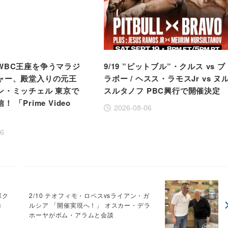
WBC王座を争うマラジ
9/19 ”ピットブル”・クルス vs ブ
ャー、殿堂入りの元王
ラボー / ヘスス・ラモスJr vs ヌ
ン・ミッチェル 東京で
スルタノフ PBC興行で開催決定
 「Prime Video
2026-08-06
」
06
ボク
2/10 テオフィモ・ロペスvsライアン・ガ
き
ルシア 「開催実現へ！」 オスカー・デラ
ホーヤがボム・アラムと会談