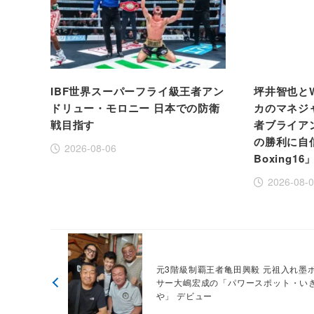
IBF世界スーパーフライ級王者アン
坪井智也と
ドリュー・モロニー 日本での防衛
カのマネジ
戦目指す
者ブライア
の勝利に自信！
2026-08-06
Boxing16
2026-08-
元3階級制覇王者亀田興毅 元祖入れ墨
サー大嶋宏成の「パワースポット・い
や」 デビュー