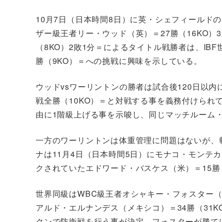
10月7日（日本時間8日）に英・シェフィールド
ザー級王者リー・ウッド（英）＝27勝（16KO）
（8KO）2敗1分＝によるタイトル戦勝者は、IB
勝（9KO）＝への挑戦に興味を示している。
ウッドvsワーリントンの勝者は試合後120日以
戦全勝（10KO）＝と対戦する事を義務付けられ
由に1階級上げる事を示唆し、同じマッチルーム
一方のワーリントンは体重管理に問題はないが、
ナは11月4日（日本時間5日）にモナコ・モンテカ
クされていたエドワード・バスケス（米）＝15勝
世界同級はWBC級王者オシャキー・フォスター（米
アルド・エルナンデス（メキシコ）＝34勝（31K
クンで防衛戦を行う事が決定。フォスターが勝て