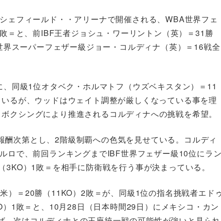
のシェフィールド・・アリーナで開催される、WBA世界フェ
3敗＝と、前IBF王者ジョシュ・ワーリントン（英）＝31勝
F世界スーパーフェザー級ジョー・コルディナ（英）＝16戦全
内に、同級1位オタベク・ホルマトフ（ウズベキスタン）＝11
ているが、ウッドはウェイト調整が厳しくなっている事を理
・ボクシングにより推進されるコルディナへの挑戦を希望。
報酬次第とし、2階級制覇への色気を見せている。コルディ
ルロで、前回ランキングまでIBF世界フェザー級10位にラ
（3KO）1敗＝を相手に防衛戦を行う事が決まっている。
）＝20勝（11KO）2敗＝が、同級1位の指名挑戦者エド
O）1敗＝と、10月28日（日本時間29日）にメキシコ・カン
ば、次はコルディナとの王座統一戦の可能性が強いと見られ