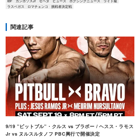
IBF
カンボソスJr
セペダ
ヒューズ
ボクシングニュース
ライト級
ラスベガス
ロマチェンコ
挑戦者決定戦
関連記事
9/19 ”ピットブル”・クルス vs ブラボー / ヘスス・ラモス
Jr vs ヌルスルタノフ PBC興行で開催決定