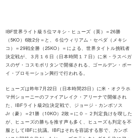
IBF世界ライト級５位マキシ・ヒューズ（英）＝26勝
（5KO）6敗2分＝と、６位ウィリアム・セペダ（メキシ
コ）＝29戦全勝（25KO）＝による、世界タイトル挑戦者
決定戦が、３月１６日（日本時間１７日）に米・ラスベガ
スのザ・コスモポリタンで開催される、ゴールデン・ボー
イ・プロモーション興行で行われる。
ヒューズは昨年7月22日（日本時間23日）に米・オクラホ
マ州ショーニーのファイアレイク・アリーナで開催され
た、IBFライト級2位決定戦で、ジョージ・カンボソス
Jr（豪）＝21勝（10KO）2敗＝に０－２判定負けを喫した
が、ヒューズの勝ちを推す声も多く、ヒューズも判定を不
服としてIBFに抗議。IBFはそれを容認する形で、カンボ