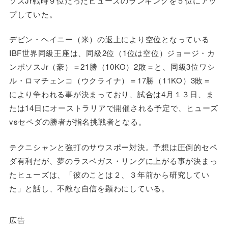
ソスJr戦時９位だったヒューズのランキングを５位にアッ
プしていた。
デビン・ヘイニー（米）の返上により空位となっている
IBF世界同級王座は、同級2位（1位は空位）ジョージ・カ
ンボソスJr（豪）＝21勝（10KO）2敗＝と、同級3位ワシ
ル・ロマチェンコ（ウクライナ）＝17勝（11KO）3敗＝
により争われる事が決まっており、試合は4月１３日、ま
たは14日にオーストラリアで開催される予定で、ヒューズ
vsセペダの勝者が指名挑戦者となる。
テクニシャンと強打のサウスポー対決。予想は圧倒的セペ
ダ有利だが、夢のラスベガス・リングに上がる事が決まっ
たヒューズは、「彼のことは２、３年前から研究してい
た」と話し、不敵な自信を顕わにしている。
広告