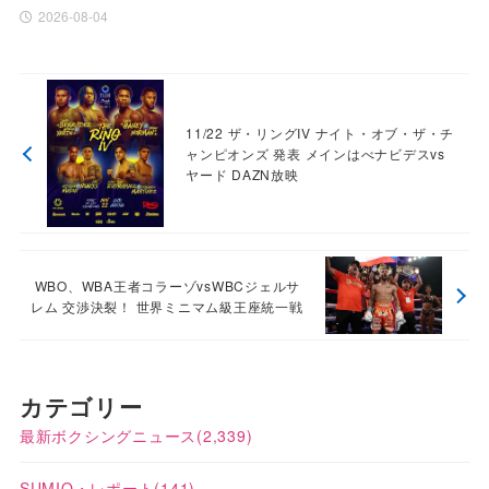
2026-08-04
11/22 ザ・リングIV ナイト・オブ・ザ・チ
ャンピオンズ 発表 メインはべナビデスvs
ヤード DAZN放映
WBO、WBA王者コラーゾvsWBCジェルサ
レム 交渉決裂！ 世界ミニマム級王座統一戦
カテゴリー
最新ボクシングニュース
(2,339)
SUMIO・レポート
(141)