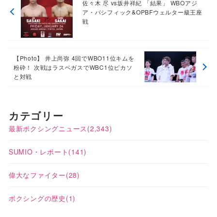
佐々木 尽 vs坂井祥紀 「結果」 WBOアジ
ア・パシフィック&OPBFウェルター級王座
戦
【Photo】 井上尚弥 4回でWBO11位キムを
粉砕！ 次戦はラスベガスでWBC1位ピカソ
と対戦
カテゴリー
最新ボクシングニュース
(2,343)
SUMIO・レポート
(141)
偉大なファイター
(28)
ボクシングの歴史
(1)