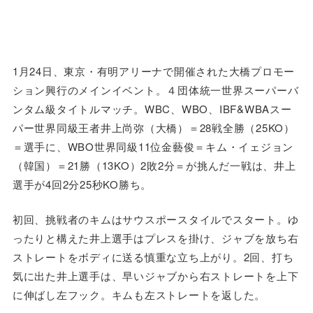
1月24日、東京・有明アリーナで開催された大橋プロモー
ション興行のメインイベント。４団体統一世界スーパーバ
ンタム級タイトルマッチ。WBC、WBO、IBF&WBAスー
パー世界同級王者井上尚弥（大橋）＝28戦全勝（25KO）
＝選手に、WBO世界同級11位金藝俊＝キム・イェジョン
（韓国）＝21勝（13KO）2敗2分＝が挑んだ一戦は、井上
選手が4回2分25秒KO勝ち。
初回、挑戦者のキムはサウスポースタイルでスタート。ゆ
ったりと構えた井上選手はプレスを掛け、ジャブを放ち右
ストレートをボディに送る慎重な立ち上がり。2回、打ち
気に出た井上選手は、早いジャブから右ストレートを上下
に伸ばし左フック。キムも左ストレートを返した。