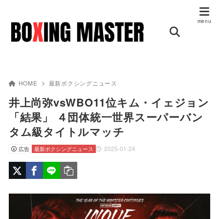
HOME
最新ボクシングニュース
井上尚弥vsWBO11位キム・イェジョン
「結果」 ４団体統一世界スーパーバン
タム級タイトルマッチ
2025-01-24
広告
最新ボクシングニュース