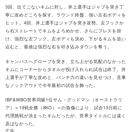
3回、出てこないキムに対し、井上選手はジャブを突き丁
寧に攻めどころを探す。ラウンド終盤、強い左右ボディを
ヒット。4回、井上選手はジャブを突き攻勢。左フックか
ら右ストレートでキムをよろめかせ、さらにプレスを掛
け、強烈な左フック。左ボディも決め、下がるキムを追い
込むと、最後は強烈な右を叩き込みダウンを奪う。
キャンバスへグローブを突き、立ち上がる気配のなかった
キムにコーナーからタオルが投げ入れられ試合は終了。井
上選手が丁寧な攻めと、パンチ力の違いを見せつけ、見事
なノックアウトで今年最初の試合を飾った。
IBF&WBO世界同級1位サム・グッドマン（オーストラリ
ア）＝19戦全勝（8KO）＝の負傷により、試合13日前に
代理挑戦が決まったキムだったが、世界タイトルには遠く
及ばなかった。
広告