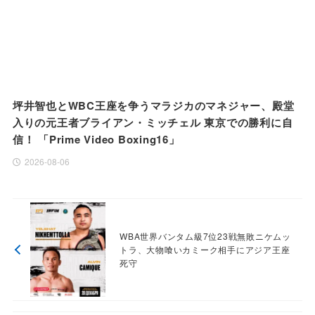
坪井智也とWBC王座を争うマラジカのマネジャー、殿堂
入りの元王者ブライアン・ミッチェル 東京での勝利に自
信！ 「Prime Video Boxing16」
2026-08-06
WBA世界バンタム級7位23戦無敗ニケムッ
トラ、大物喰いカミーク相手にアジア王座
死守