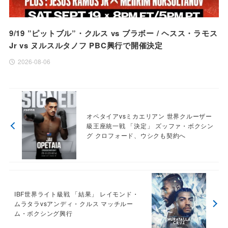
9/19 ”ピットブル”・クルス vs ブラボー / ヘスス・ラモス
Jr vs ヌルスルタノフ PBC興行で開催決定
2026-08-06
オペタイアvsミカエリアン 世界クルーザー
級王座統一戦 「決定」 ズッファ・ボクシン
グ クロフォード、ウシクも契約へ
IBF世界ライト級戦 「結果」 レイモンド・
ムラタラvsアンディ・クルス マッチルー
ム・ボクシング興行