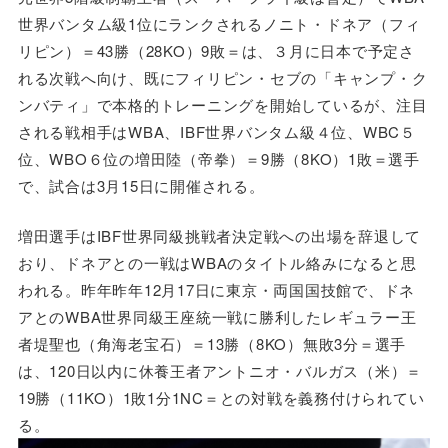
世界バンタム級1位にランクされるノニト・ドネア（フィ
リピン）＝43勝（28KO）9敗＝は、３月に日本で予定さ
れる次戦へ向け、既にフィリピン・セブの「キャンプ・ク
ンバティ」で本格的トレーニングを開始しているが、注目
される戦相手はWBA、IBF世界バンタム級４位、WBC５
位、WBO６位の増田陸（帝拳）＝9勝（8KO）1敗＝選手
で、試合は3月15日に開催される。
増田選手はIBF世界同級挑戦者決定戦への出場を辞退して
おり、ドネアとの一戦はWBAのタイトル絡みになると思
われる。昨年昨年12月17日に東京・両国国技館で、ドネ
アとのWBA世界同級王座統一戦に勝利したレギュラー王
者堤聖也（角海老宝石）＝13勝（8KO）無敗3分＝選手
は、120日以内に休養王者アントニオ・バルガス（米）＝
19勝（11KO）1敗1分1NC＝との対戦を義務付けられてい
る。