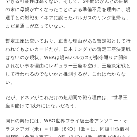
できる可能性は高くない。そして、5年間のがんとの闘病
の末に母親が亡くなったことによる準備不足を理由に、堤
選手との対戦をドネアに譲ったバルガスのリング復帰も、
まだ見通しが立っていない。
暫定王座は空いており、正当な理由がある暫定戦として行
われてもよいカードだが、日本リングでの暫定王座決定戦
はないのが現状。WBAは堤vsバルガスが指令通りに開催
されない事を理由にレギュラー王座を空け、王座決定戦と
して行われるのでないかと推測するが、これはわからな
い。
だが、ドネアがこれだけの短期間で戦う理由は、”世界王
座を賭けて”以外にはないだろう。
同日の興行には、WBO世界フライ級王者アンソニー・オ
ラスクアガ（米）＝11勝（8KO）1敗＝に、同級11位飯村
樹輝弥（角海老宝石）＝9勝（2KO）1敗＝選手が挑むタイ