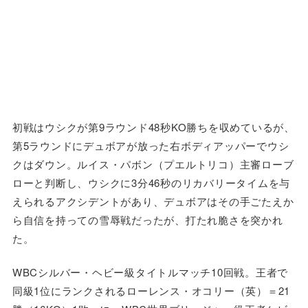
初戦はウシクが第9ラウンド48秒KO勝ちを収めているが、
第5ラウンドにデュボアが放った右ボディアッパーでウシ
クはダウン。ルイス・パボン（プエルトリコ）主審ローブ
ローと判断し、ウシクに3分46秒のリカバリータイムを与
えられるアクシデントがあり、デュボアはその手ごたえか
ら自信を持っての雪辱戦だったが、打たれ脆さを突かれ
た。
WBCシルバー・ヘビー級タイトルマッチ10回戦。王者で
同級1位にランクされるローレンス・オコリー（英）＝21