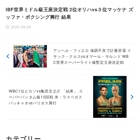
IBF世界ミドル級王座決定戦 2位オリハvs３位マッケナ ズ
ッファ・ボクシング興行 結果
2026-08-09
アンヘル・フィエロ 体調不良で計量辞退 イ
サック・クルスvsオマール・サルシド WB
C世界スーパーライト級暫定王座決定戦
WBC1位ピカソvs亀田京之介 「結果」 ス
ーパーバンタム級10回戦 米・ラスベガス
パッキャオvsバリオス興行
カテゴリー