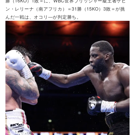
勝（16KO）1敗＝に、WBC世界ブリッジャー級王者ケビ
ン・レリーナ（南アフリカ）＝31勝（15KO）3敗＝が挑
んだ一戦は、オコリ―が判定勝ち。