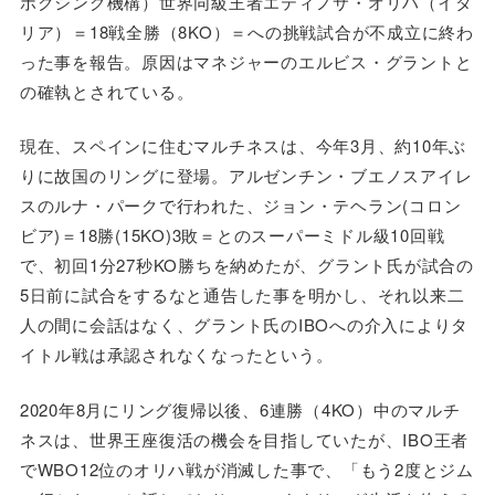
ボクシング機構）世界同級王者エティノサ・オリハ（イタ
リア）＝18戦全勝（8KO）＝への挑戦試合が不成立に終わ
った事を報告。原因はマネジャーのエルビス・グラントと
の確執とされている。
現在、スペインに住むマルチネスは、今年3月、約10年ぶ
りに故国のリングに登場。アルゼンチン・ブエノスアイレ
スのルナ・パークで行われた、ジョン・テヘラン(コロン
ビア)＝18勝(15KO)3敗＝とのスーパーミドル級10回戦
で、初回1分27秒KO勝ちを納めたが、グラント氏が試合の
5日前に試合をするなと通告した事を明かし、それ以来二
人の間に会話はなく、グラント氏のIBOへの介入によりタ
イトル戦は承認されなくなったという。
2020年8月にリング復帰以後、6連勝（4KO）中のマルチ
ネスは、世界王座復活の機会を目指していたが、IBO王者
でWBO12位のオリハ戦が消滅した事で、「もう2度とジム