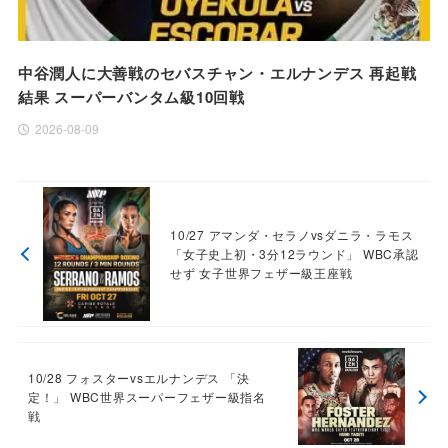
中谷潤人に大善戦のセバスチャン・エルナンデス 再起戦
結果 スーパーバンタム級10回戦
2026-08-09
10/27 アマンダ・セラノvsダニラ・ラモス
「女子史上初・3分12ラウンド」 WBC承認
せず 女子世界フェザー級王座戦
10/28 フォスターvsエルナンデス 「決
定！」 WBC世界スーパーフェザー級指名
戦