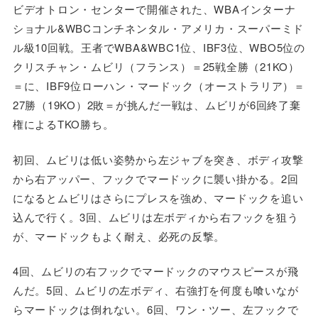
ビデオトロン・センターで開催された、WBAインターナ
ショナル&WBCコンチネンタル・アメリカ・スーパーミド
ル級10回戦。王者でWBA&WBC1位、IBF3位、WBO5位の
クリスチャン・ムビリ（フランス）＝25戦全勝（21KO）
＝に、IBF9位ローハン・マードック（オーストラリア）＝
27勝（19KO）2敗＝が挑んだ一戦は、ムビリが6回終了棄
権によるTKO勝ち。
初回、ムビリは低い姿勢から左ジャブを突き、ボディ攻撃
から右アッパー、フックでマードックに襲い掛かる。2回
になるとムビリはさらにプレスを強め、マードックを追い
込んで行く。3回、ムビリは左ボディから右フックを狙う
が、マードックもよく耐え、必死の反撃。
4回、ムビリの右フックでマードックのマウスピースが飛
んだ。5回、ムビリの左ボディ、右強打を何度も喰いなが
らマードックは倒れない。6回、ワン・ツー、左フックで