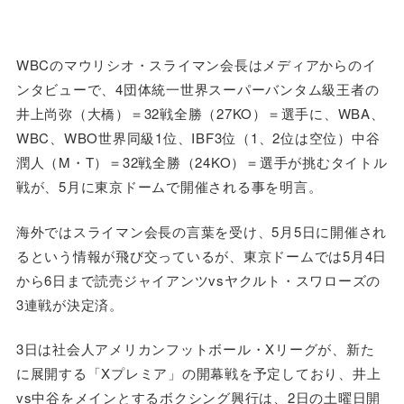
WBCのマウリシオ・スライマン会長はメディアからのイ
ンタビューで、4団体統一世界スーパーバンタム級王者の
井上尚弥（大橋）＝32戦全勝（27KO）＝選手に、WBA、
WBC、WBO世界同級1位、IBF3位（1、2位は空位）中谷
潤人（M・T）＝32戦全勝（24KO）＝選手が挑むタイトル
戦が、5月に東京ドームで開催される事を明言。
海外ではスライマン会長の言葉を受け、5月5日に開催され
るという情報が飛び交っているが、東京ドームでは5月4日
から6日まで読売ジャイアンツvsヤクルト・スワローズの
3連戦が決定済。
3日は社会人アメリカンフットボール・Xリーグが、新た
に展開する「Xプレミア」の開幕戦を予定しており、井上
vs中谷をメインとするボクシング興行は、2日の土曜日開