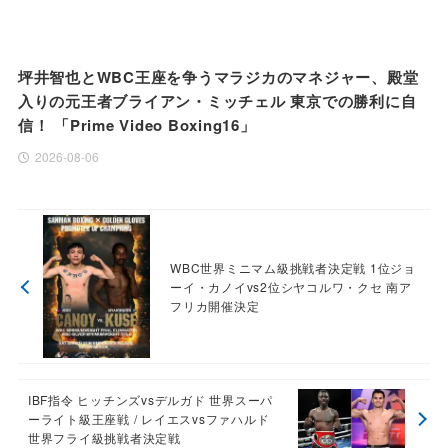
坪井智也とWBC王座を争うマラジカのマネジャー、殿堂
入りの元王者ブライアン・ミッチェル 東京での勝利に自
信！ 「Prime Video Boxing16」
2026-08-06
WBC世界ミニマム級挑戦者決定戦 1位ジョ
ーイ・カノイvs2位シヤコルワ・クセ 南ア
フリカ開催決定
IBF指令 ヒッチンズvsデルガド 世界スーパ
ーライト級王座戦 / レイエスvsファハルド
世界フライ級挑戦者決定戦