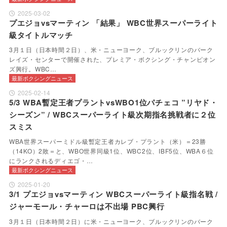
2025-03-02
プエジョvsマーティン 「結果」 WBC世界スーパーライト
級タイトルマッチ
3月１日（日本時間２日）、米・ニューヨーク、ブルックリンのバーク
レイズ・センターで開催された、プレミア・ボクシング・チャンピオン
ズ興行。WBC…
最新ボクシングニュース
2025-02-14
5/3 WBA暫定王者プラントvsWBO1位パチェコ ”リヤド・
シーズン” / WBCスーパーライト級次期指名挑戦者に２位
スミス
WBA世界スーパーミドル級暫定王者カレブ・プラント（米）＝23勝
（14KO）2敗＝と、WBO世界同級1位、WBC2位、IBF5位、WBA６位
にランクされるディエゴ・…
最新ボクシングニュース
2025-01-20
3/1 プエジョvsマーティン WBCスーパーライト級指名戦 /
ジャーモール・チャーロは不出場 PBC興行
3月１日（日本時間２日）に米・ニューヨーク、ブルックリンのバーク