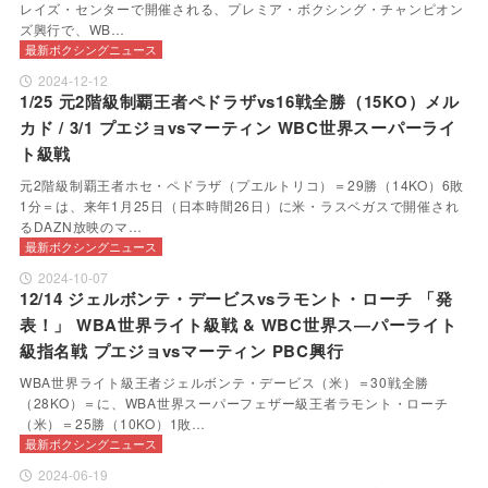
レイズ・センターで開催される、プレミア・ボクシング・チャンピオン
ズ興行で、WB…
最新ボクシングニュース
2024-12-12
1/25 元2階級制覇王者ペドラザvs16戦全勝（15KO）メル
カド / 3/1 プエジョvsマーティン WBC世界スーパーライ
ト級戦
元2階級制覇王者ホセ・ペドラザ（プエルトリコ）＝29勝（14KO）6敗
1分＝は、来年1月25日（日本時間26日）に米・ラスベガスで開催され
るDAZN放映のマ…
最新ボクシングニュース
2024-10-07
12/14 ジェルボンテ・デービスvsラモント・ローチ 「発
表！」 WBA世界ライト級戦 & WBC世界ス―パーライト
級指名戦 プエジョvsマーティン PBC興行
WBA世界ライト級王者ジェルボンテ・デービス（米）＝30戦全勝
（28KO）＝に、WBA世界スーパーフェザー級王者ラモント・ローチ
（米）＝25勝（10KO）1敗…
最新ボクシングニュース
2024-06-19