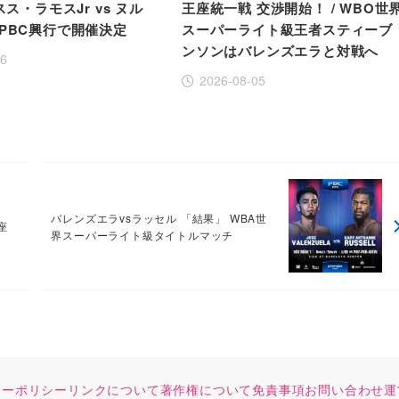
スス・ラモスJr vs ヌル
王座統一戦 交渉開始！ / WBO世
PBC興行で開催決定
スーパーライト級王者スティーブ
ンソンはバレンズエラと対戦へ
06
2026-08-05
」
バレンズエラvsラッセル 「結果」 WBA世
座
界スーパーライト級タイトルマッチ
シーポリシー
リンクについて
著作権について
免責事項
お問い合わせ
運