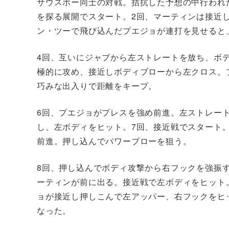
サウスポー同士の対戦。拮抗した予想の中行われ
を探る展開でスタート。2回、マーティンは接近
ン・ツーで飛び込んだプエジョが連打を見せると
4回、互いにジャブから左ストレートを放ち、ボ
極的に攻め、接近しボディブローから左クロス。
巧みな出入りで距離をキープ。
6回、プエジョがプレスを強め前進。左ストレー
し、左ボディをヒット。7回、接近戦でスタート
前進。押し込んでパワーブローを狙う。
8回、押し込んでボディ攻撃から右フックを強振
ーティンが前に出る。接近戦で左ボディをヒット
ョが接近し押しこんで左アッパー、右フックをヒ
なった。