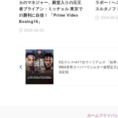
カのマネジャー、殿堂入りの元王
ラボー / ヘ
者ブライアン・ミッチェル 東京で
スルタノフ 
の勝利に自信！ 「Prime Video
2026-08-
Boxing16」
2026-08-06
2位テレスvs11位ウィリアムズ 「結果
WBA世界スーパーウェルター級暫定王
決定戦
ホーム
プライバ