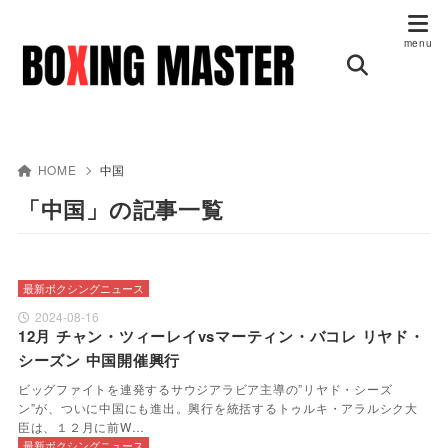
HOME
中国
「中国」の記事一覧
最新ボクシングニュース
2024-08-16
12月 チャン・ツィーレイvsマーティン・バコレ リヤド・
シーズン 中国開催興行
ビッグファイトを連発するサウジアラビア主導の”リヤド・シーズ
ン”が、ついに中国にも進出。興行を統括するトゥルキ・アラルシク大
臣は、１２月に前W…
最新ボクシングニュース