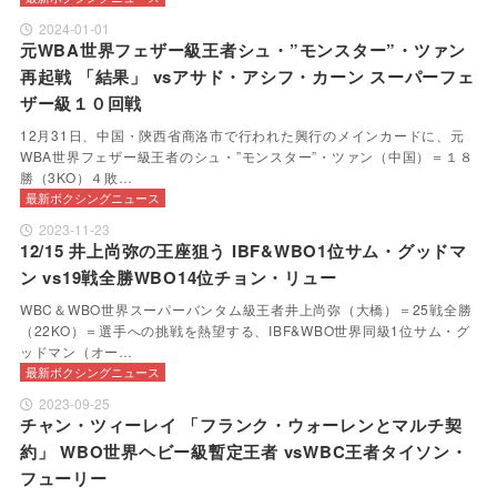
2024-01-01
元WBA世界フェザー級王者シュ・”モンスター”・ツァン
再起戦 「結果」 vsアサド・アシフ・カーン スーパーフェ
ザー級１０回戦
12月31日、中国・陝西省商洛市で行われた興行のメインカードに、元
WBA世界フェザー級王者のシュ・”モンスター”・ツァン（中国）＝１８
勝（3KO）４敗…
最新ボクシングニュース
2023-11-23
12/15 井上尚弥の王座狙う IBF&WBO1位サム・グッドマ
ン vs19戦全勝WBO14位チョン・リュー
WBC＆WBO世界スーパーバンタム級王者井上尚弥（大橋）＝25戦全勝
（22KO）＝選手への挑戦を熱望する、IBF&WBO世界同級1位サム・グ
ッドマン（オー…
最新ボクシングニュース
2023-09-25
チャン・ツィーレイ 「フランク・ウォーレンとマルチ契
約」 WBO世界ヘビー級暫定王者 vsWBC王者タイソン・
フューリー