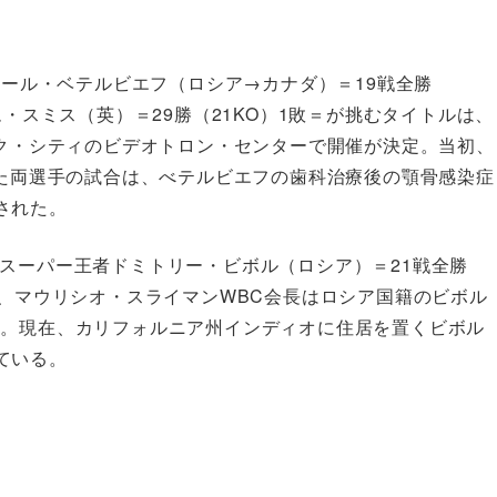
ツール・ベテルビエフ（ロシア→カナダ）＝19戦全勝
ム・スミス（英）＝29勝（21KO）1敗＝が挑むタイトルは、
ック・シティのビデオトロン・センターで開催が決定。当初、
いた両選手の試合は、べテルビエフの歯科治療後の顎骨感染症
された。
スーパー王者ドミトリー・ビボル（ロシア）＝21戦全勝
が、マウリシオ・スライマンWBC会長はロシア国籍のビボル
唆。現在、カリフォルニア州インディオに住居を置くビボル
ている。