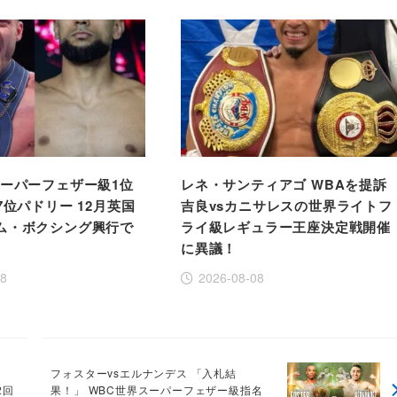
スーパーフェザー級1位
レネ・サンティアゴ WBAを提訴
7位パドリー 12月英国
吉良vsカニサレスの世界ライトフ
ム・ボクシング興行で
ライ級レギュラー王座決定戦開催
に異議！
08
2026-08-08
フォスターvsエルナンデス 「入札結
2回
果！」 WBC世界スーパーフェザー級指名