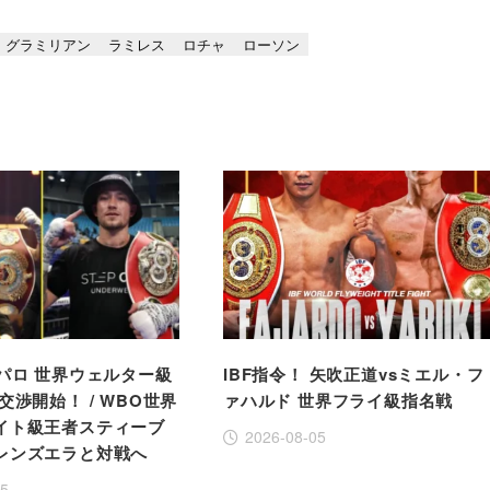
グラミリアン
ラミレス
ロチャ
ローソン
パロ 世界ウェルター級
IBF指令！ 矢吹正道vsミエル・フ
交渉開始！ / WBO世界
ァハルド 世界フライ級指名戦
イト級王者スティーブ
2026-08-05
レンズエラと対戦へ
05