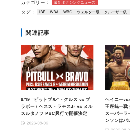
カテゴリー：
最新ボクシングニュース
タグ：
IBF
WBA
WBO
ウェルター級
クルーザー級
関連記事
9/19 ”ピットブル”・クルス vs ブ
ヘイニーvs
ラボー / ヘスス・ラモスJr vs ヌル
王座統一戦 
スルタノフ PBC興行で開催決定
スーパーラ
ンソンはバ
2026-08-06
2026-08-