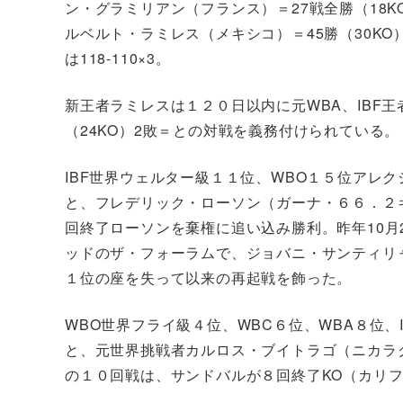
ン・グラミリアン（フランス）＝27戦全勝（18
ルベルト・ラミレス（メキシコ）＝45勝（30KO
は118-110×3。
新王者ラミレスは１２０日以内に元WBA、IBF
（24KO）2敗＝との対戦を義務付けられている。
IBF世界ウェルター級１１位、WBO１５位アレク
と、フレデリック・ローソン（ガーナ・６６．２キ
回終了ローソンを棄権に追い込み勝利。昨年10月
ッドのザ・フォーラムで、ジョバニ・サンティリャ
１位の座を失って以来の再起戦を飾った。
WBO世界フライ級４位、WBC６位、WBA８位
と、元世界挑戦者カルロス・ブイトラゴ（ニカラグ
の１０回戦は、サンドバルが８回終了KO（カリ