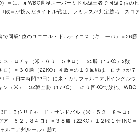
KO）＝に、元WBO世界スーパーミドル級王者で同級２位の
）1敗＝が挑
んだタイトル戦は、ラミレスが判定勝ち。スコ
王者で同級1位のユニエル・ドルティコス（キューバ）＝26勝
シス・ロチャ（米・６６．５キロ）＝23勝（15KO）2敗＝
ロ）＝３０勝（22KO）４敗＝の１０回戦は、ロチャが７
21日（日本時間22日）に米・カリフォルニア州イングルウ
ン（米）＝32戦全勝（17KO）＝に６回KOで敗れ、WBO
、IBF１５位リチャード・サンドバル（米・５２．８キロ）
ア・５２．８キロ）＝３８勝（22KO）１２敗１分1NC＝
フォルニア州ルール）勝ち。