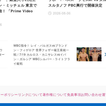
ン・ミッチェル 東京で
スルタノフ PBC興行で開催決定
 「Prime Video
2026-08-06
」
06
WBC指令！ レイ・バルガスvsブランド
ロウ
ン・フィゲロア 世界フェザー級王座統一
ター
戦 / 7/19 カルロス・カニサレスvsイバ
ン・ガルシア WBCシルバー・ライトフラ
イ級戦
シーポリシー
リンクについて
著作権について
免責事項
お問い合わせ
運