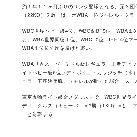
約１年１１ヶ月ぶりのリング登場となる、元３団
（22KO）２敗＝は、元WBA１位ジャレル・ミラー
WBO世界ヘビー級4位、WBC&IBF5位、WBA
と、WBA世界同級１位、WBC10位、IBF14位
WBA１位位の座を賭けた戦い。
WBA世界スーパーミドル級レギュラー王者デビッ
イトヘビー級5位ラディボイェ・カラジッチ（米）
ュラー王座決定戦。（モレルが勝った場合、スー
東京五輪ライト級金メダリストで、WBC世界ライト
ディ・クルス（キューバ）＝3勝（1KO）＝は、
＝と対戦する。