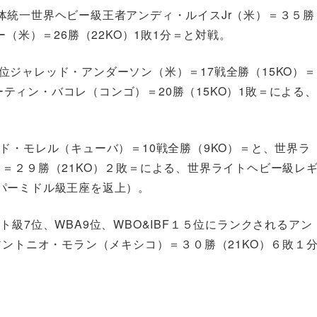
体統一世界ヘビー級王者アンディ・ルイスJr（米）＝３５勝
（米）＝26勝（22KO）1敗1分＝と対戦。
１3位ジャレッド・アンダーソン（米）＝17戦全勝（15KO）＝
マーティン・バコレ（コンゴ）＝20勝（15KO）1敗＝による、
ド・モレル（キューバ）＝10戦全勝（9KO）＝と、世界ラ
＝２９勝（21KO）２敗＝による、世界ライトヘビー級レ
パーミドル級王座を返上）。
級7位、WBA9位、WBO&IBF１５位にランクされるアン
アントニオ・モラン（メキシコ）＝３０勝（21KO）６敗１