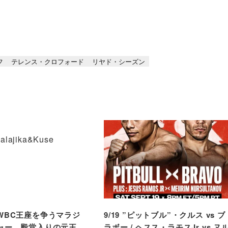
フ
テレンス・クロフォード
リヤド・シーズン
WBC王座を争うマラジ
9/19 ”ピットブル”・クルス vs ブ
ャー、殿堂入りの元王
ラボー / ヘスス・ラモスJr vs ヌ