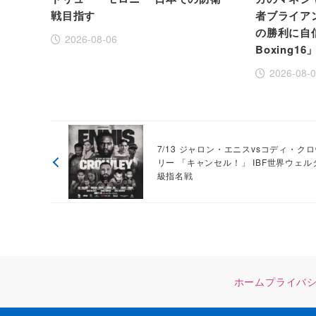
戦目指す
者ブライア
の勝利に自信！
2026-08-06
Boxing16
2026-08-
7/13 ジャロン・エニスvsコディ・ク
リー 「キャンセル！」 IBF世界ウェル
級指名戦
ホーム
プライバ