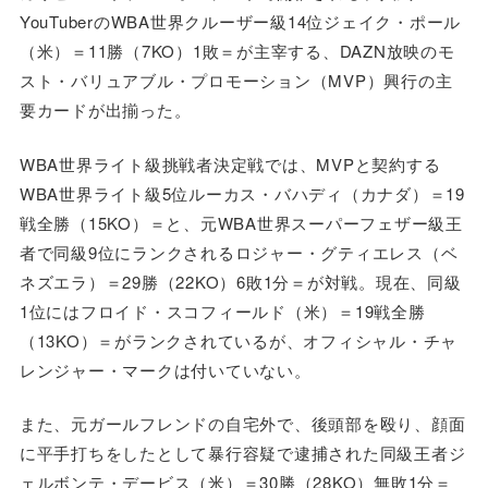
YouTuberのWBA世界クルーザー級14位ジェイク・ポール
（米）＝11勝（7KO）1敗＝が主宰する、DAZN放映のモ
スト・バリュアブル・プロモーション（MVP）興行の主
要カードが出揃った。
WBA世界ライト級挑戦者決定戦では、MVPと契約する
WBA世界ライト級5位ルーカス・バハディ（カナダ）＝19
戦全勝（15KO）＝と、元WBA世界スーパーフェザー級王
者で同級9位にランクされるロジャー・グティエレス（ベ
ネズエラ）＝29勝（22KO）6敗1分＝が対戦。現在、同級
1位にはフロイド・スコフィールド（米）＝19戦全勝
（13KO）＝がランクされているが、オフィシャル・チャ
レンジャー・マークは付いていない。
また、元ガールフレンドの自宅外で、後頭部を殴り、顔面
に平手打ちをしたとして暴行容疑で逮捕された同級王者ジ
ェルボンテ・デービス（米）＝30勝（28KO）無敗1分＝