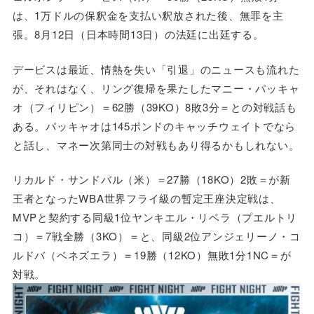
は、1万ドルの保釈金を支払い釈放された後、無罪を主
張。8月12日（日本時間13日）の法廷に出廷する。
デービスは最近、情熱を失い「引退」のニュースも流れた
が、それはなく、リング復帰を果たしたマニー・パッキャ
オ（フィリピン）＝62勝（39KO）8敗3分＝との対戦話も
ある。パッキャオは145ポンドのキャッチウェイトでなら
と話し、マネー次第同士の対戦もあり得るかもしれない。
リカルド・サンドバル（米）＝27勝（18KO）2敗＝が新
王者となったWBA世界フライ級の暫定王座決定戦は、
MVPと契約する同級1位ヤンキエル・リベラ（プエルトリ
コ）＝7戦全勝（3KO）＝と、同級2位アンジェリーノ・コ
ルドバ（ベネズエラ）＝19勝（12KO）無敗1分1NC＝が
対戦。