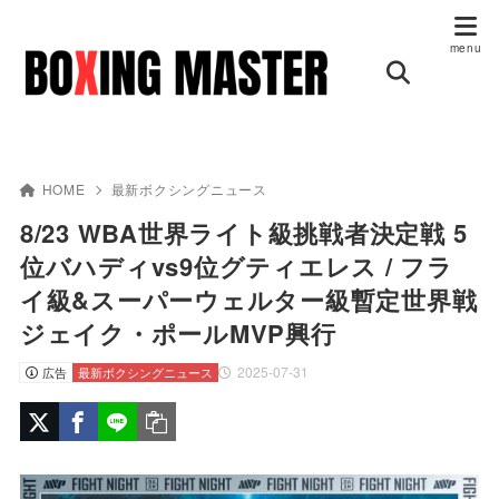
HOME
最新ボクシングニュース
8/23 WBA世界ライト級挑戦者決定戦 5
位バハディvs9位グティエレス / フラ
イ級&スーパーウェルター級暫定世界戦
ジェイク・ポールMVP興行
2025-07-31
広告
最新ボクシングニュース