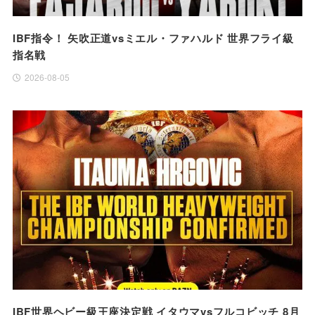
IBF指令！ 矢吹正道vsミエル・ファハルド 世界フライ級
指名戦
2026-08-05
IBF世界ヘビー級王座決定戦 イタウマvsフルコビッチ 8月