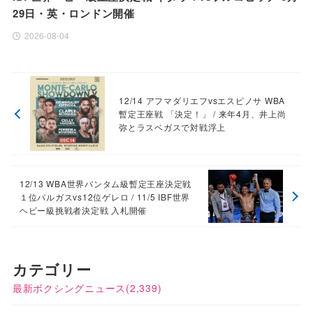
29日・英・ロンドン開催
2026-08-04
12/14 アフマダリエフvsエスピノサ WBA
暫定王座戦 「決定！」 / 来年4月、井上尚
弥とラスベガスで対戦浮上
12/13 WBA世界バンタム級暫定王座決定戦
１位バルガスvs12位ゲレロ / 11/5 IBF世界
ヘビー級挑戦者決定戦 入札開催
カテゴリー
最新ボクシングニュース
(2,339)