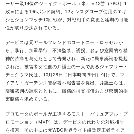
ーザー級14位のジェイク・ポール（米）＝12勝（7KO）1
敗＝による195ポンド契約、12オンスグローブ使用のエキ
シビションマッチ10回戦が、対戦相手の変更と延期の可能
性が取り沙汰されている。
デービスは元ガールフレンドのコートニー・ロッセルか
ら、暴行、加重暴行、不法監禁、誘拐、および意図的な精
神的苦痛を与えたとして告発され、新たに民事訴訟を提起
された。被害者女性側の弁護士の一人であるジェフリー・
チュクウマ氏は、10月28日（日本時間29日）付けで、マ
イアミ・ガーデンズ警察署へ報告書を提出。弁護士らは、
陪審裁判の請求とともに、賠償的損害賠償および懲罰的損
害賠償を求めている。
プロモータのポールが主導するモスト・バリュアブル・プ
ロモーション（MVP）は、デービスの代わりの対戦相手
を模索。その中には元WBC世界ライト級暫定王者ライア