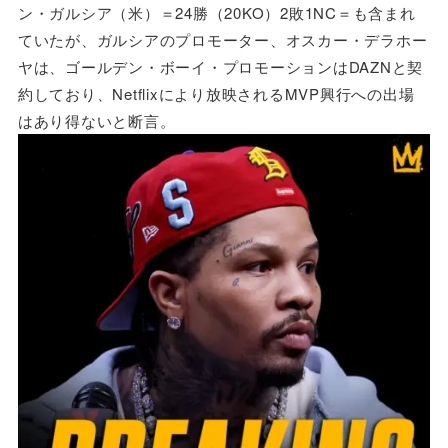
ン・ガルシア（米）＝24勝（20KO）2敗1NC＝も含まれ
ていたが、ガルシアのプロモーター、オスカー・デラホー
ヤは、ゴールデン・ボーイ・プロモーションはDAZNと契
約しており、Netflixにより放映されるMVP興行への出場
はあり得ないと断言。