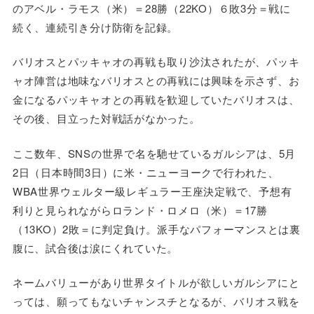
のアベル・ラモス（米）＝28勝（22KO）６敗3分＝戦に
続く、連続引き分け防衛を記録。
バリオスとパッキャオの再戦も取り沙汰されたが、パッキ
ャオ陣営は地味なバリオスとの再戦には興味を示さず、お
金になるパッキャオとの再戦を歓迎していたバリオスは、
その後、目立った対戦話がなかった。
ここ数年、SNSの世界で名を馳せているガルシアは、5月
2日（日本時間3日）に米・ニューヨークで行われた、
WBA世界ウェルター級レギュラー王座決定戦で、予想有
利りと見られながらロランド・ロメロ（米）＝17勝
（13KO）2敗＝に判定負け。派手なパフォーマンスとは裏
腹に、試合後は涙にくれていた。
ネームバリューがあり世界タイトルが欲しいガルシアにと
っては、願ってもないチャンスチとなるが、バリオス戦を