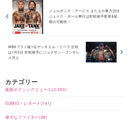
ジェルボンテ・デービス またもや暴力沙汰
ジェイク・ポール興行は対戦相手変更&延
期の可能性！
WBAフライ級1位ヤンキエル・リベラ 次戦
は1月3日 対戦相手にジョナサン・ゴンサレ
ス浮上
カテゴリー
最新ボクシングニュース
(2,350)
SUMIO・レポート
(141)
偉大なファイター
(28)