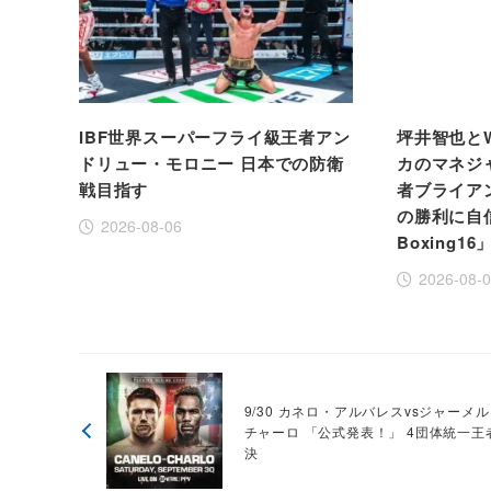
IBF世界スーパーフライ級王者アン
坪井智也と
ドリュー・モロニー 日本での防衛
カのマネジ
戦目指す
者ブライア
の勝利に自信！
2026-08-06
Boxing16
2026-08-
9/30 カネロ・アルバレスvsジャーメ
チャーロ 「公式発表！」 4団体統一王
決