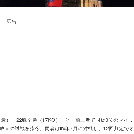
広告
豪）＝22戦全勝（17KO）＝と、前王者で同級3位のマイリ
2敗＝の対戦を指令。両者は昨年7月に対戦し、12回判定で