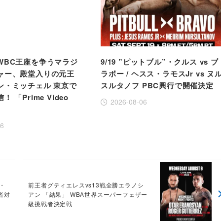
WBC王座を争うマラジ
9/19 ”ピットブル”・クルス vs ブ
ャー、殿堂入りの元王
ラボー / ヘスス・ラモスJr vs ヌ
ン・ミッチェル 東京で
スルタノフ PBC興行で開催決定
 「Prime Video
2026-08-06
」
06
ル・
前王者グティエレスvs13戦全勝エラノシ
者対
アン 「結果」 WBA世界スーパーフェザー
級挑戦者決定戦