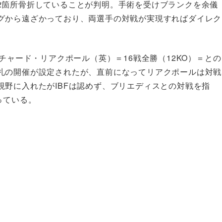
2箇所骨折していることが判明。手術を受けブランクを余儀
グから遠ざかっており、両選手の対戦が実現すればダイレク
チャード・リアクポール（英）＝16戦全勝（12KO）＝との
札の開催が設定されたが、直前になってリアクポールは対戦
野に入れたがIBFは認めず、ブリエディスとの対戦を指
っている。