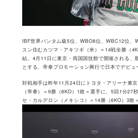
IBF世界バンタム級5位、WBO8位、WBC12
スン住むカツマ・アキツギ（米）＝14戦全勝（4
結。4月11日に東京・両国国技館で開催される、
とする、帝拳プロモーション興行で日本でデビュ
対戦相手は昨年11月24日にトヨタ・アリーナ東京
（帝拳）＝9勝（8KO）1敗＝選手に、5回1分27秒負
セ・カルデロン（メキシコ）＝14勝（6KO）3