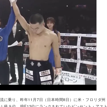
昇気流に乗り、昨年11月7日（日本時間8日）に米・フロリダ州
ム級９位、IBF13位にランクされていたビンセント・アス