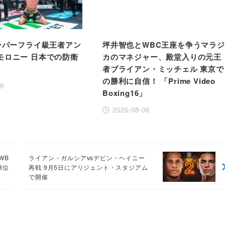
スーパーフライ級王者アン
坪井智也とWBC王座を争うマラジ
モロニー 日本での防衛
カのマネジャー、殿堂入りの元王
者ブライアン・ミッチェル 東京で
の勝利に自信！ 「Prime Video
06
Boxing16」
2026-08-06
WB
ライアン・ガルシアvsデビン・ヘイニー
8位
再戦 9月5日にアリジェント・スタジアム
で開催