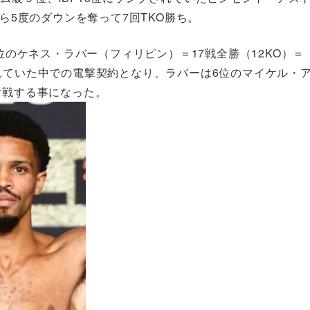
から5度のダウンを奪って7回TKO勝ち。
3位のケネス・ラバー（フィリピン）＝17戦全勝（12KO）＝
れていた中での電撃契約となり、ラバーは6位のマイケル・
対戦する事になった。