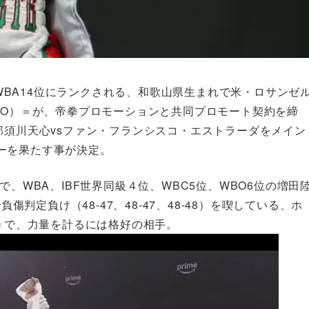
位、WBA14位にランクされる、和歌山県生まれで米・ロサンゼ
KO）＝が、帝拳プロモーションと共同プロモート契約を締
那須川天心vsファン・フランシスコ・エストラーダをメイン
ーを果たす事が決定。
で、WBA、IBF世界同級４位、WBC5位、WBO6位の増田
傷判定負け（48-47、48-47、48-48）を喫している、ホ
敗＝で、力量を計るには格好の相手。