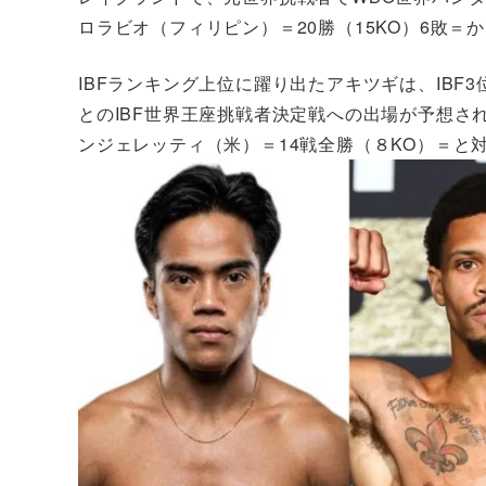
ロラビオ（フィリピン）＝20勝（15KO）6敗＝
IBFランキング上位に躍り出たアキツギは、IBF
とのIBF世界王座挑戦者決定戦への出場が予想さ
ンジェレッティ（米）＝14戦全勝（８KO）＝と