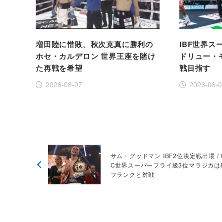
増田陸に惜敗、秋次克真に勝利の
IBF世界
ホセ・カルデロン 世界王座を賭け
ドリュー・
た再戦を希望
戦目指す
2026-08-07
2026-08-
サム・グッドマン IBF2位決定戦出場 / 
C世界スーパーフライ級3位マラジカは
フランクと対戦